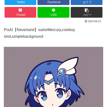
Twitter
Facebook
はてブ
Pocket
LINE
コピー
2024.09.23
PixAI【Neverland】sailorMercury,cowboy
shot,simplebackground