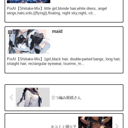
PixAI【Shiitake-Mix】little girl,blonde hair,white dress, angel
wings,halo,solo,((flying)),floating, night sky,night, cit...
maid
AI
PixAI【Shiitake-Mix】1girl,black hair, double-parted bangs, long hair,
straight hair, rectangular eyewear, tsurime, m...
三つ編み眼鏡さん
ネコミミ踊り子