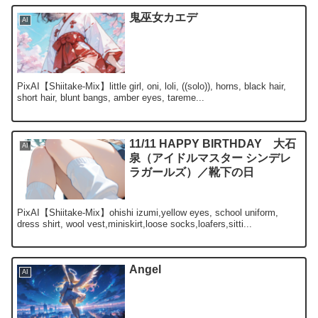
鬼巫女カエデ
AI
PixAI【Shiitake-Mix】little girl, oni, loli, ((solo)), horns, black hair,
short hair, blunt bangs, amber eyes, tareme...
11/11 HAPPY BIRTHDAY 大石
AI
泉（アイドルマスター シンデレ
ラガールズ）／靴下の日
PixAI【Shiitake-Mix】ohishi izumi,yellow eyes, school uniform,
dress shirt, wool vest,miniskirt,loose socks,loafers,sitti...
Angel
AI