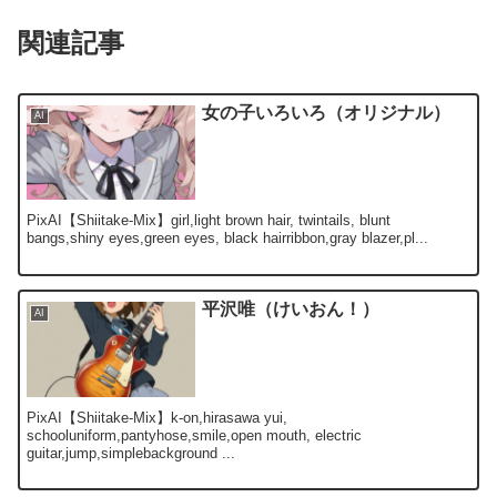
関連記事
女の子いろいろ（オリジナル）
AI
PixAI【Shiitake-Mix】girl,light brown hair, twintails, blunt
bangs,shiny eyes,green eyes, black hairribbon,gray blazer,pl...
平沢唯（けいおん！）
AI
PixAI【Shiitake-Mix】k-on,hirasawa yui,
schooluniform,pantyhose,smile,open mouth, electric
guitar,jump,simplebackground ...