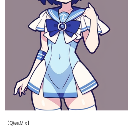
【QteaMix】