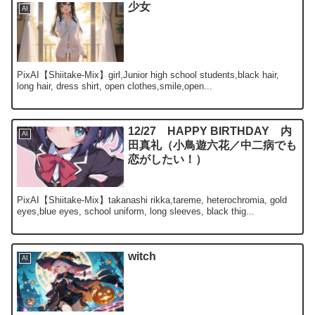
少女
AI
PixAI【Shiitake-Mix】girl,Junior high school students,black hair,
long hair, dress shirt, open clothes,smile,open...
12/27 HAPPY BIRTHDAY 内
AI
田真礼（小鳥遊六花／中二病でも
恋がしたい！）
PixAI【Shiitake-Mix】takanashi rikka,tareme, heterochromia, gold
eyes,blue eyes, school uniform, long sleeves, black thig...
witch
AI