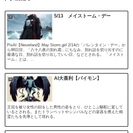
5/13 メイストーム・デー
AI
PixAI【Neverland】May Storm,girl 2/14の「バレンタイン・デー」か
ら88日目、「八十八夜の別れ霜」にちなみ、別れ話を切り出すのに
最適な日、別れ話を切り出していい日、などとされる。 「メイスト
ーム」とは、...
AI大喜利【パイモン】
AI
王冠を被り女性の顔をした男性の姿をとり、ひとこぶ駱駝に駕して
いるとされる。またトランペットやシンバルなどの楽器を携えた精
霊たちを先導として現れる。