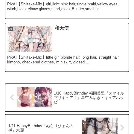
PixAI【Shiitake-Mix】girl,light pink hair,single braid,yellow eyes,
witch,black elbow gloves,scarf,cloak,Bustier,small br...
和天使
AI
PixAI【Shiitake-Mix】little girl,blonde hair, long hair, straight hair,
kimono, checkered clothes, miniskirt, closed ...
1/10 HappyBirthday 福圓美里『スマイル
プリキュア！』星空みゆき・キュアハッ
ピー
1/11 HappyBirthday『ぬらりひょんの
孫』氷麗