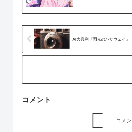
AI大喜利『閃光のハサウェイ』
コメント
コメン