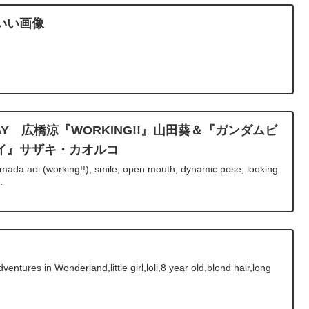
いい画像
THDAY 広橋涼『WORKING!!』山田葵＆『ガンダムビ
イ』サザキ・カオルコ
mada aoi (working!!), smile, open mouth, dynamic pose, looking
.
tures in Wonderland,little girl,loli,8 year old,blond hair,long