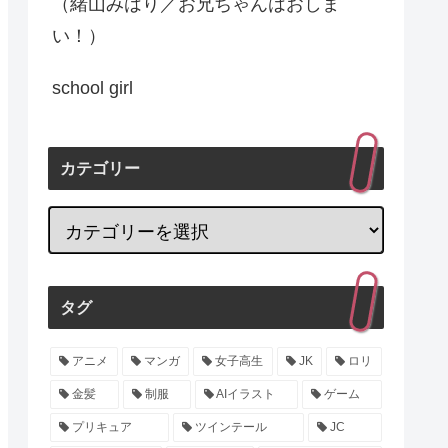
（緒山みはり／お兄ちゃんはおしま
い！）
school girl
カテゴリー
タグ
アニメ
マンガ
女子高生
JK
ロリ
金髪
制服
AIイラスト
ゲーム
プリキュア
ツインテール
JC