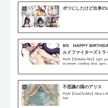
ボツにしたけど出来の
AI
8/5 HAPPY BIR
AI
ルドファイターズトラ
PixAI【Shiitake-Mix】1girl, ya
at viewer, cowboy shot, apro..
不思議の国のアリス
AI
PixAI【UsaChoMix】Alice's Adven
hair