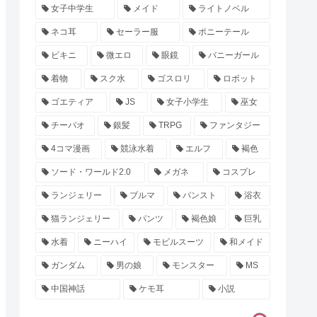
女子中学生
メイド
ライトノベル
ネコ耳
セーラー服
ポニーテール
ビキニ
微エロ
眼鏡
バニーガール
着物
スク水
ゴスロリ
ロボット
ゴエティア
JS
女子小学生
巫女
チーパオ
銀髪
TRPG
ファンタジー
4コマ漫画
競泳水着
エルフ
褐色
ソード・ワールド2.0
メガネ
コスプレ
ランジェリー
ブルマ
パンスト
浴衣
猫ランジェリー
パンツ
褐色娘
巨乳
水着
ニーハイ
モビルスーツ
和メイド
ガンダム
男の娘
モンスター
MS
中国神話
ケモ耳
小説