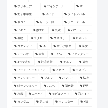
プリキュア
ツインテール
JC
女子中学生
メイド
ライトノベル
ネコ耳
セーラー服
ポニーテール
ビキニ
微エロ
眼鏡
バニーガール
着物
スク水
ゴスロリ
ロボット
ゴエティア
JS
女子小学生
巫女
チーパオ
銀髪
TRPG
ファンタジー
4コマ漫画
競泳水着
エルフ
褐色
ソード・ワールド2.0
メガネ
コスプレ
ランジェリー
ブルマ
パンスト
浴衣
猫ランジェリー
パンツ
褐色娘
巨乳
水着
ニーハイ
モビルスーツ
和メイド
ガンダム
男の娘
モンスター
MS