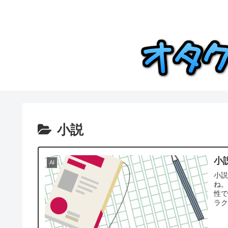
小説
小
AI
小説
ね
性で
ラク