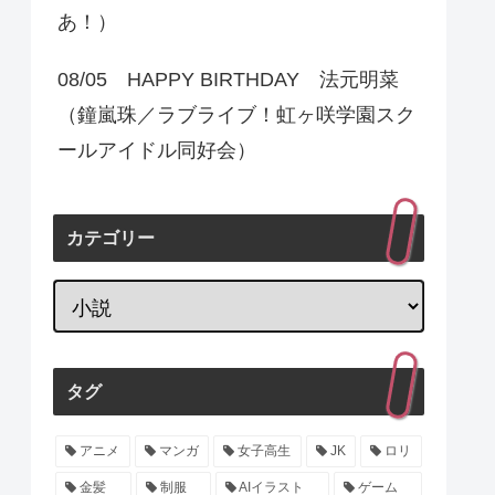
あ！）
08/05 HAPPY BIRTHDAY 法元明菜
（鐘嵐珠／ラブライブ！虹ヶ咲学園スク
ールアイドル同好会）
カテゴリー
タグ
アニメ
マンガ
女子高生
JK
ロリ
金髪
制服
AIイラスト
ゲーム