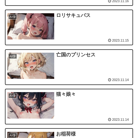
2023.11.16
ロリサキュバス
AI🔞
2023.11.15
亡国のプリンセス
AI🔞
2023.11.14
猫々娘々
AI🔞
2023.11.14
お稲荷様
AI🔞