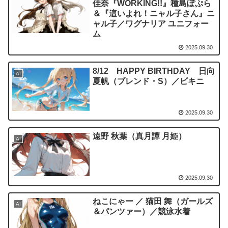
佳奈『WORKING!!』種島ぽぷら
＆『這いよれ！ニャル子さん』ニ
ャル子／ワグナリア ユニフォー
ム
2025.09.30
8/12 HAPPY BIRTHDAY 日向
AI
夏帆（ブレンド・S）／ビキニ
2025.09.30
遠野 秋葉（真月譚 月姫）
AI
2025.09.30
ねこにゃー ／ 猫田 舞（ガールズ
AI
＆パンツァー）／競泳水着