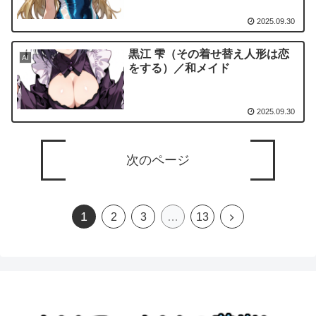
2025.09.30
黒江 雫（その着せ替え人形は恋
AI
をする）／和メイド
2025.09.30
次のページ
1
2
3
…
13