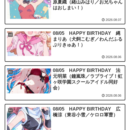
原夏織（緒山みはり／お兄ちゃん
はおしまい！）
2026.08.07
08/05 HAPPY BIRTHDAY 縄
AI
まりあ（犬飼こむぎ／わんだふる
ぷりきゅあ！）
2026.08.06
08/05 HAPPY BIRTHDAY 法
AI
元明菜（鐘嵐珠／ラブライブ！虹
ヶ咲学園スクールアイドル同好
会）
2026.08.06
08/05 HAPPY BIRTHDAY 広
AI
橋涼（東谷小雪／ケロロ軍曹）