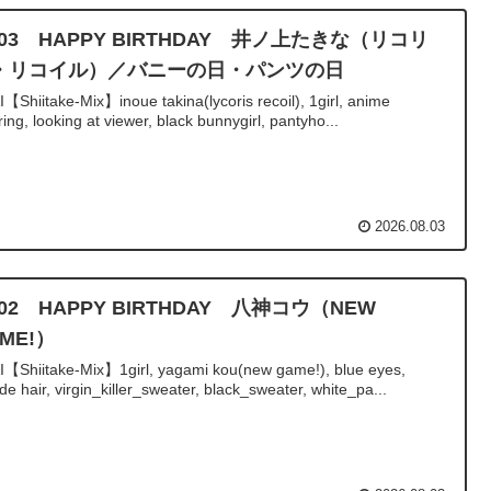
/03 HAPPY BIRTHDAY 井ノ上たきな（リコリ
・リコイル）／バニーの日・パンツの日
I【Shiitake-Mix】inoue takina(lycoris recoil), 1girl, anime
ring, looking at viewer, black bunnygirl, pantyho...
2026.08.03
/02 HAPPY BIRTHDAY 八神コウ（NEW
ME!）
I【Shiitake-Mix】1girl, yagami kou(new game!), blue eyes,
de hair, virgin_killer_sweater, black_sweater, white_pa...