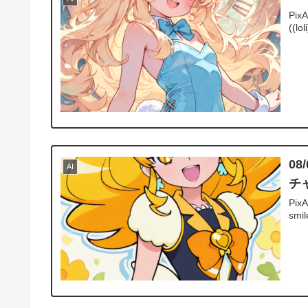
PixA
((lo
08
AI
チ
PixA
smil