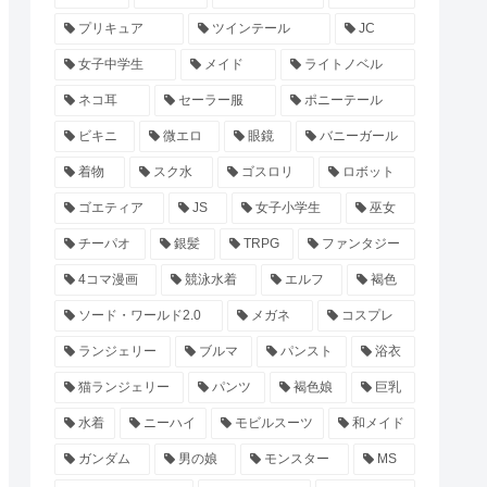
プリキュア
ツインテール
JC
女子中学生
メイド
ライトノベル
ネコ耳
セーラー服
ポニーテール
ビキニ
微エロ
眼鏡
バニーガール
着物
スク水
ゴスロリ
ロボット
ゴエティア
JS
女子小学生
巫女
チーパオ
銀髪
TRPG
ファンタジー
4コマ漫画
競泳水着
エルフ
褐色
ソード・ワールド2.0
メガネ
コスプレ
ランジェリー
ブルマ
パンスト
浴衣
猫ランジェリー
パンツ
褐色娘
巨乳
水着
ニーハイ
モビルスーツ
和メイド
ガンダム
男の娘
モンスター
MS