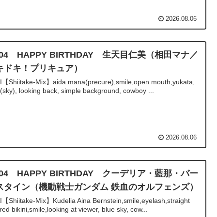
2026.08.06
/04 HAPPY BIRTHDAY 生天目仁美（相田マナ／
キドキ！プリキュア）
AI【Shiitake-Mix】aida mana(precure),smile,open mouth,yukata,
 (sky), looking back, simple background, cowboy ...
2026.08.06
/04 HAPPY BIRTHDAY クーデリア・藍那・バー
スタイン（機動戦士ガンダム 鉄血のオルフェンズ）
I【Shiitake-Mix】Kudelia Aina Bernstein,smile,eyelash,straight
,red bikini,smile,looking at viewer, blue sky, cow...