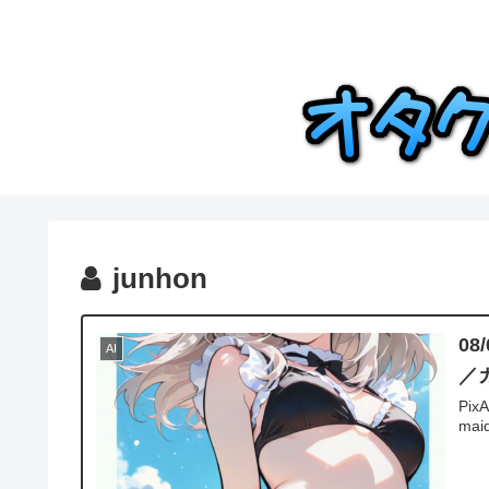
junhon
08
AI
／
PixA
maid