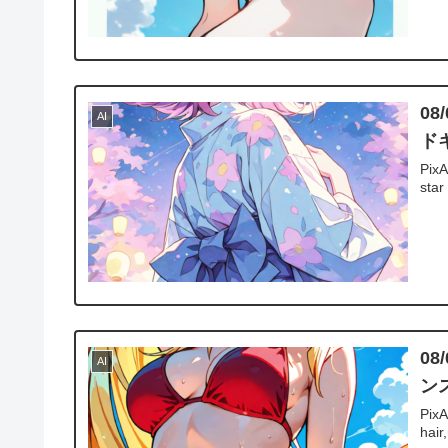
08
AI
ド
Pix
star
08
AI
ン
PixA
hair