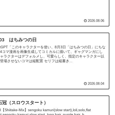
2026.08.06
8/03 はちみつの日
atGPT「このキャラクターを使い、8月3日「はちみつの日」にちな
4コマ漫画を画像生成してコミカルに描いて、ギャグマンガにし
キャラクターはデフォルメし、可愛らしく、指定のキャラクター以
登場させないコマは縦配置 セリフは縦書き...
2026.08.04
石冠（スロウスタート）
I【Shiitake-Mix】sengoku kamuri(slow start),loli,solo,flat
t,sengoku kamuri,slow start, long hair, purple hair, b...