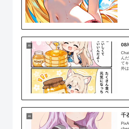
0
AI
Ch
んだ
て
外は
千
AI
PixA
ches