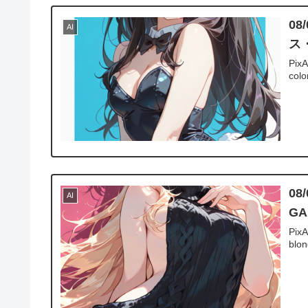
08
AI
ス
PixA
colo
08
AI
GA
PixA
blon