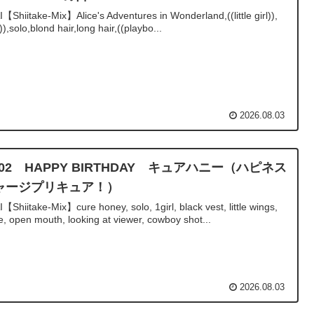
I【Shiitake-Mix】Alice's Adventures in Wonderland,((little girl)),
li)),solo,blond hair,long hair,((playbo...
2026.08.03
/02 HAPPY BIRTHDAY キュアハニー（ハピネス
ャージプリキュア！）
I【Shiitake-Mix】cure honey, solo, 1girl, black vest, little wings,
e, open mouth, looking at viewer, cowboy shot...
2026.08.03