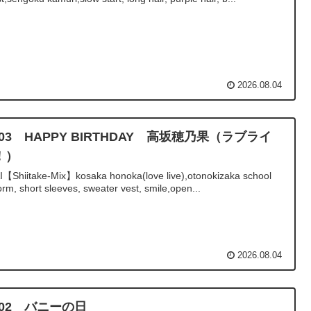
2026.08.04
/03 HAPPY BIRTHDAY 高坂穂乃果（ラブライ
！）
I【Shiitake-Mix】kosaka honoka(love live),otonokizaka school
orm, short sleeves, sweater vest, smile,open...
2026.08.04
8/02 バニーの日