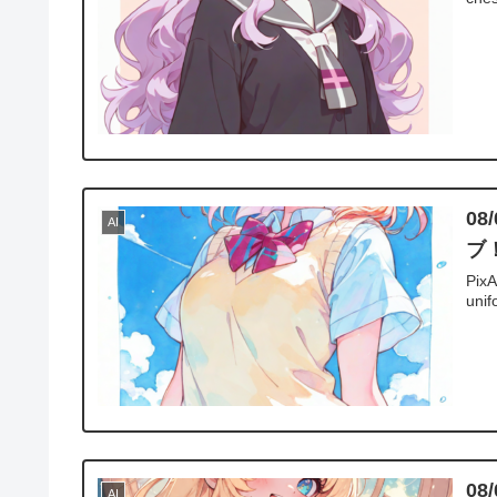
08
AI
ブ
PixA
unif
0
AI