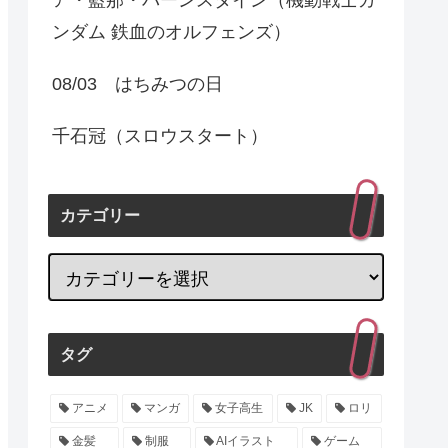
ンダム 鉄血のオルフェンズ）
08/03 はちみつの日
千石冠（スロウスタート）
カテゴリー
タグ
アニメ
マンガ
女子高生
JK
ロリ
金髪
制服
AIイラスト
ゲーム