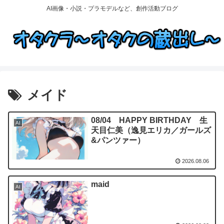
AI画像・小説・プラモデルなど、創作活動ブログ
メイド
08/04 HAPPY BIRTHDAY 生
AI
天目仁美（逸見エリカ／ガールズ
&パンツァー）
2026.08.06
maid
AI