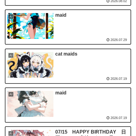
2026.08.02
maid
AI
2026.07.29
cat maids
AI
2026.07.19
maid
AI
2026.07.19
07/15 HAPPY BIRTHDAY 日
AI