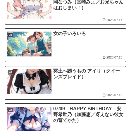
岡なつみ（室崎みよ／お兄ちゃん
はおしまい！）
2026.07.17
女の子いろいろ
AI
2026.07.13
冥土へ誘うもの アイリ（クイー
AI
ンズブレイド）
2026.07.13
07/09 HAPPY BIRTHDAY 安
AI
野希世乃（加藤恵／冴えない彼女
の育てかた）