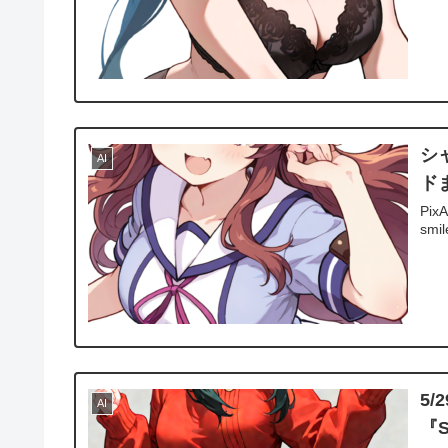
シ
AI
ド
PixA
smil
5/
AI
『