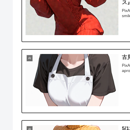
ス
PixA
smil
古
AI
PixA
apro
5
AI