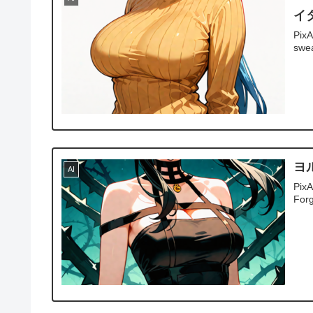
イ
PixA
swea
ヨ
AI
Pix
Forg