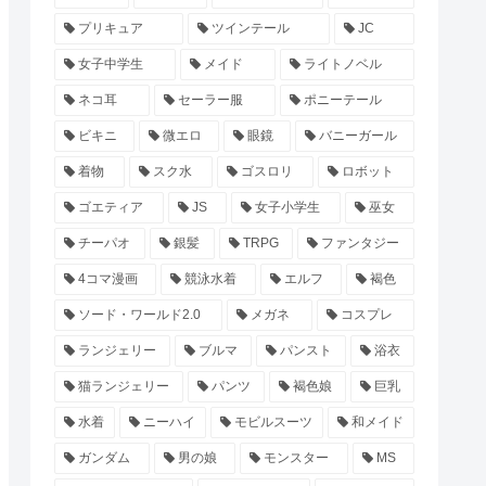
プリキュア
ツインテール
JC
女子中学生
メイド
ライトノベル
ネコ耳
セーラー服
ポニーテール
ビキニ
微エロ
眼鏡
バニーガール
着物
スク水
ゴスロリ
ロボット
ゴエティア
JS
女子小学生
巫女
チーパオ
銀髪
TRPG
ファンタジー
4コマ漫画
競泳水着
エルフ
褐色
ソード・ワールド2.0
メガネ
コスプレ
ランジェリー
ブルマ
パンスト
浴衣
猫ランジェリー
パンツ
褐色娘
巨乳
水着
ニーハイ
モビルスーツ
和メイド
ガンダム
男の娘
モンスター
MS