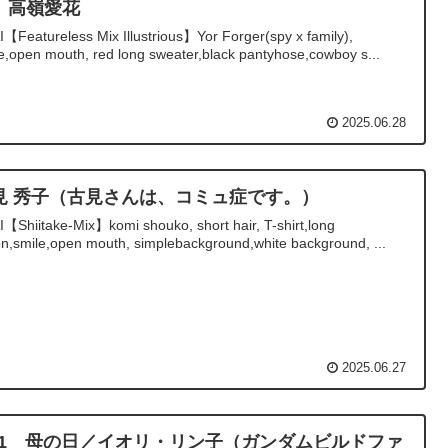
』高嶺愛花
I【Featureless Mix Illustrious】Yor Forger(spy x family),
e,open mouth, red long sweater,black pantyhose,cowboy s...
2025.06.28
見 秀子（古見さんは、コミュ症です。）
I【Shiitake-Mix】komi shouko, short hair, T-shirt,long
n,smile,open mouth, simplebackground,white background, ...
2025.06.27
/11 母の日／イオリ・リン子（ガンダムビルドファ