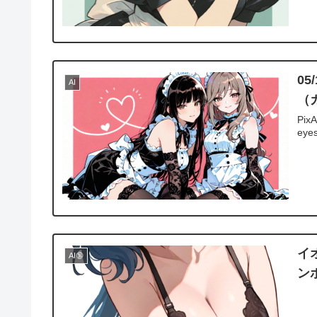
0
AI
（
PixA
eyes
イ
AI🔞
ン