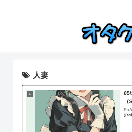
人妻
0
AI
（S
PixA
((so