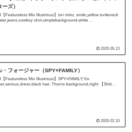
ターズ）
I【Featureless Mix Illustrious】iori rinko, smile,yellow turtleneck
ter,jeans,cowboy shot,simplebackground,white ...
2025.05.13
ル・フォージャー（SPY×FAMILY）
AI【Featureless Mix Illustrious】SPY×FAMILY,Yor
er,serious,dress,black hair, Thorns background,night 【Shiit...
2025.02.10