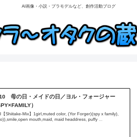
AI画像・小説・プラモデルなど、創作活動ブログ
5/10 母の日・メイドの日／ヨル・フォージャー
PY×FAMILY）
I【Shiitake-Mix】1girl,muted color, (Yor Forger)(spy x family),
lo)),smile,open mouth,maid, maid headdress, puffy ...