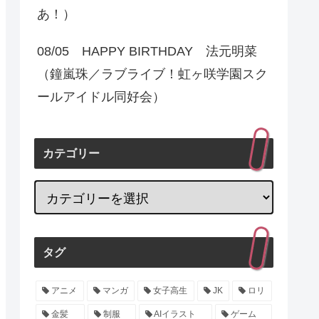
あ！）
08/05 HAPPY BIRTHDAY 法元明菜
（鐘嵐珠／ラブライブ！虹ヶ咲学園スク
ールアイドル同好会）
カテゴリー
タグ
アニメ
マンガ
女子高生
JK
ロリ
金髪
制服
AIイラスト
ゲーム