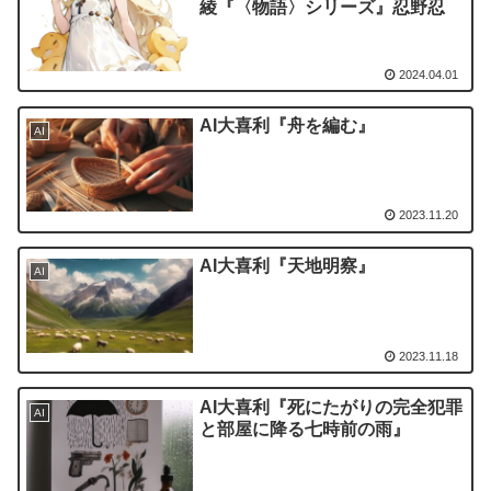
綾『〈物語〉シリーズ』忍野忍
2024.04.01
AI大喜利『舟を編む』
AI
2023.11.20
AI大喜利『天地明察』
AI
2023.11.18
AI大喜利『死にたがりの完全犯罪
AI
と部屋に降る七時前の雨』