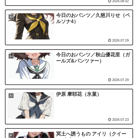
2026.08.02
今日のおパンツ／久慈川りせ（ペ
AI
ルソナ4）
2026.07.29
今日のおパンツ／秋山優花里（ガ
AI
ールズ&パンツァー）
2026.07.29
伊原 摩耶花（氷菓）
AI
2026.07.23
冥土へ誘うもの アイリ（クイー
AI