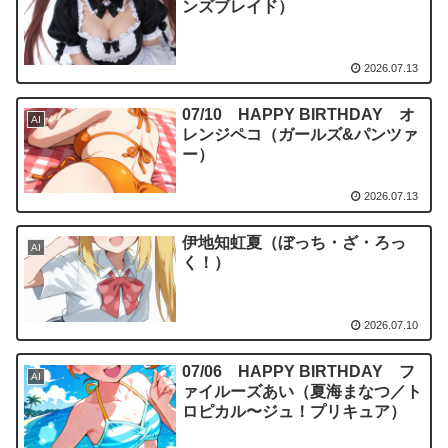
ンズブレイド）
2026.07.13
07/10 HAPPY BIRTHDAY オ
AI
レンジペコ（ガールズ&パンツァ
ー）
2026.07.13
伊地知虹夏（ぼっち・ざ・ろっ
AI
く！）
2026.07.10
07/06 HAPPY BIRTHDAY フ
AI
ァイルーズあい（夏海まなつ／ト
ロピカル〜ジュ！プリキュア）