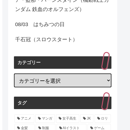
ンダム 鉄血のオルフェンズ）
08/03 はちみつの日
千石冠（スロウスタート）
カテゴリー
タグ
アニメ
マンガ
女子高生
JK
ロリ
金髪
制服
AIイラスト
ゲーム