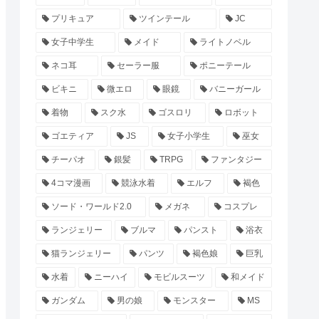
プリキュア
ツインテール
JC
女子中学生
メイド
ライトノベル
ネコ耳
セーラー服
ポニーテール
ビキニ
微エロ
眼鏡
バニーガール
着物
スク水
ゴスロリ
ロボット
ゴエティア
JS
女子小学生
巫女
チーパオ
銀髪
TRPG
ファンタジー
4コマ漫画
競泳水着
エルフ
褐色
ソード・ワールド2.0
メガネ
コスプレ
ランジェリー
ブルマ
パンスト
浴衣
猫ランジェリー
パンツ
褐色娘
巨乳
水着
ニーハイ
モビルスーツ
和メイド
ガンダム
男の娘
モンスター
MS