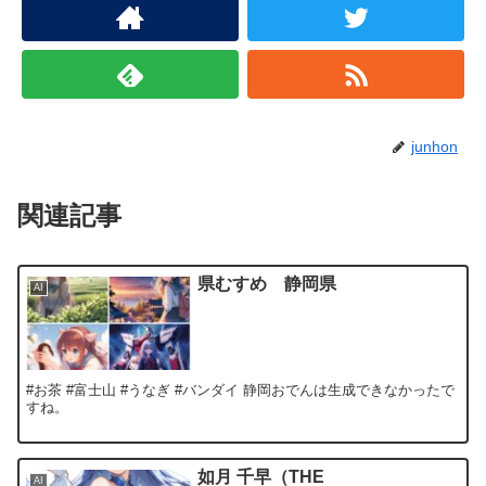
junhon
関連記事
県むすめ 静岡県
AI
#お茶 #富士山 #うなぎ #バンダイ 静岡おでんは生成できなかったで
すね。
如月 千早（THE
AI