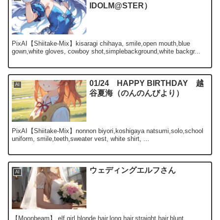
IDOLM@STER）
PixAI【Shiitake-Mix】kisaragi chihaya, smile,open mouth,blue
gown,white gloves, cowboy shot,simplebackground,white backgr...
01/24 HAPPY BIRTHDAY 越
AI
谷夏海（のんのんびより）
PixAI【Shiitake-Mix】nonnon biyori,koshigaya natsumi,solo,school
uniform, smile,teeth,sweater vest, white shirt, ...
ウェディングエルフさん
AI
【Moonbeam】 elf,girl,blonde hair,long hair,straight hair,blunt