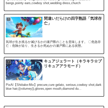
bangs,pointy ears,cowboy shot,wedding dress,church
間違いだらけの四字熟語「気球存
AI
亡」
気球が生き残るか滅びるかの瀬戸際のことを意味します。 〇危急存
亡：危険が迫り、生きるか死ぬかの瀬戸際にある状態。
キュアジェラート（キラキラ☆プ
AI
リキュアアラモード）
PixAI【Shiitake-Mix】precure,cure gelato, serious,cowboy shot,dark
blue hair,((volumey)),gloves,open mouth,diamond du...