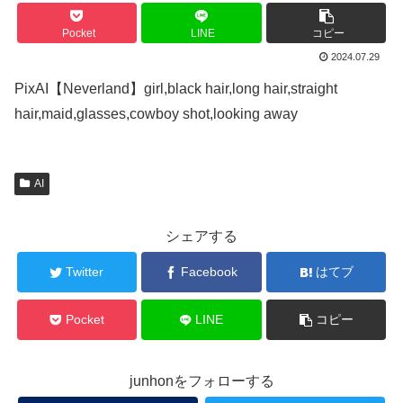
Pocket
LINE
コピー
2024.07.29
PixAI【Neverland】girl,black hair,long hair,straight
hair,maid,glasses,cowboy shot,looking away
AI
シェアする
Twitter
Facebook
はてブ
Pocket
LINE
コピー
junhonをフォローする