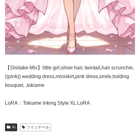
【Shiitake-Mix】little girl,silver hair, twintail,hair scrunchie,
((pink)) wedding dress,miniskirt,pink dress,smile,holding
bouquet, ,tokiame
LoRA：Tokiame Inking Style XL LoRA
AI
ツインテール