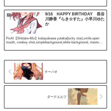
9/16 HAPPY BIRTHDAY 長谷
AI
川静香『らき☆すた』小早川ゆた
か
PixAI【Shiitake-Mix】kobayakawa yutaka(lucky star),smile,open
mouth, cowboy shot,simplebackground,white background, maste...
チーパオ
ダークエルフ