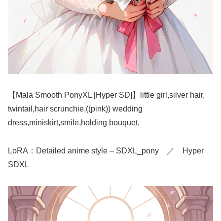
【Mala Smooth PonyXL [Hyper SD]】little girl,silver hair,
twintail,hair scrunchie,((pink)) wedding
dress,miniskirt,smile,holding bouquet,
LoRA：Detailed anime style – SDXL_pony ／ Hyper
SDXL