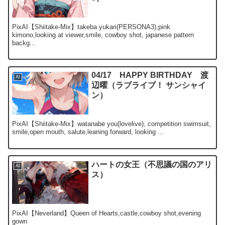
PixAI【Shiitake-Mix】takeba yukari(PERSONA3),pink
kimono,looking at viewer,smile, cowboy shot, japanese pattern
backg...
04/17 HAPPY BIRTHDAY 渡
AI
辺曜（ラブライブ！ サンシャイ
ン）
PixAI【Shiitake-Mix】watanabe you(lovelive), competition swimsuit,
smile,open mouth, salute,leaning forward, looking ...
ハートの女王（不思議の国のアリ
AI
ス）
PixAI【Neverland】Queen of Hearts,castle,cowboy shot,evening
gown