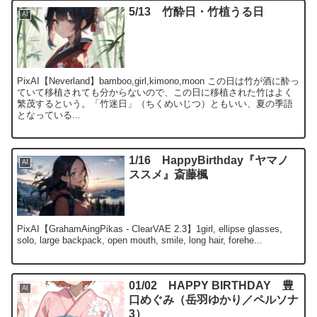
5/13 竹酔日・竹植うる日
AI
PixAI【Neverland】bamboo,girl,kimono,moon この日は竹が酒に酔っ
ていて移植されても分からないので、この日に移植された竹はよく
繁茂するという。「竹迷日」（ちくめいじつ）ともいい、夏の季語
となっている...
1/16 HappyBirthday『ヤマノ
AI
ススメ』斎藤楓
PixAI【GrahamAingPikas - ClearVAE 2.3】1girl, ellipse glasses,
solo, large backpack, open mouth, smile, long hair, forehe...
01/02 HAPPY BIRTHDAY 豊
AI
口めぐみ（岳羽ゆかり／ペルソナ
3）