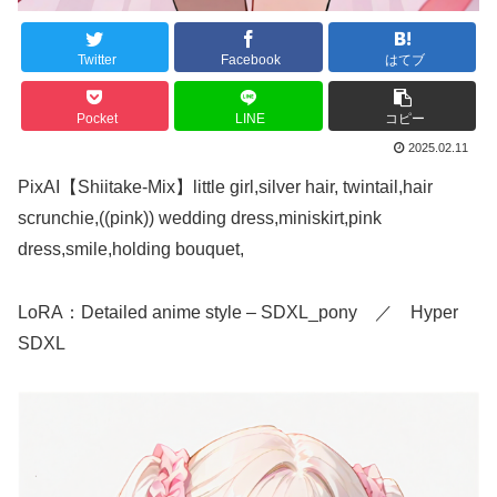
Twitter
Facebook
はてブ
Pocket
LINE
コピー
2025.02.11
PixAI【Shiitake-Mix】little girl,silver hair, twintail,hair
scrunchie,((pink)) wedding dress,miniskirt,pink
dress,smile,holding bouquet,
LoRA：Detailed anime style – SDXL_pony ／ Hyper
SDXL