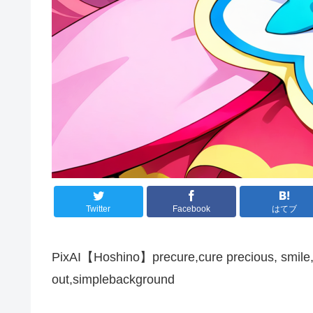
Twitter
Facebook
はてブ
PixAI【Hoshino】precure,cure precious, smile,
out,simplebackground