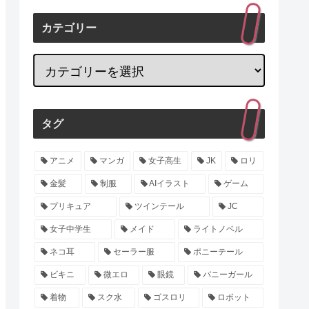
カテゴリー
タグ
アニメ
マンガ
女子高生
JK
ロリ
金髪
制服
AIイラスト
ゲーム
プリキュア
ツインテール
JC
女子中学生
メイド
ライトノベル
ネコ耳
セーラー服
ポニーテール
ビキニ
微エロ
眼鏡
バニーガール
着物
スク水
ゴスロリ
ロボット