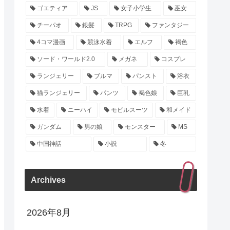
ゴエティア
JS
女子小学生
巫女
チーパオ
銀髪
TRPG
ファンタジー
4コマ漫画
競泳水着
エルフ
褐色
ソード・ワールド2.0
メガネ
コスプレ
ランジェリー
ブルマ
パンスト
浴衣
猫ランジェリー
パンツ
褐色娘
巨乳
水着
ニーハイ
モビルスーツ
和メイド
ガンダム
男の娘
モンスター
MS
中国神話
小説
冬
Archives
2026年8月