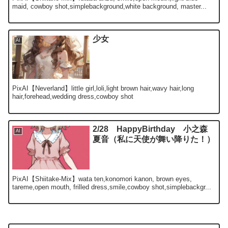
maid, cowboy shot,simplebackground,white background, master...
少女
AI
PixAI【Neverland】little girl,loli,light brown hair,wavy hair,long
hair,forehead,wedding dress,cowboy shot
2/28 HappyBirthday 小之森
AI
夏音（私に天使が舞い降りた！）
PixAI【Shiitake-Mix】wata ten,konomori kanon, brown eyes,
tareme,open mouth, frilled dress,smile,cowboy shot,simplebackgr...