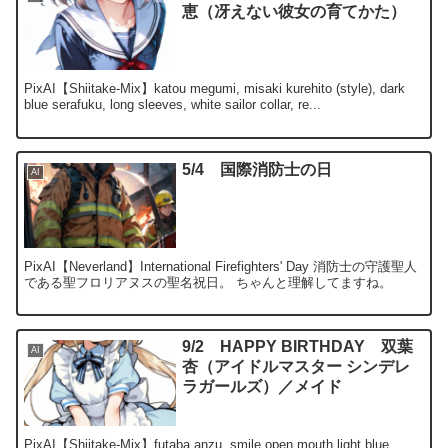
恵（冴えない彼女の育てかた）
PixAI【Shiitake-Mix】katou megumi, misaki kurehito (style), dark
blue serafuku, long sleeves, white sailor collar, re...
5/4 国際消防士の日
AI
PixAI【Neverland】International Firefighters' Day 消防士の守護聖人
である聖フロリアヌスの聖名祝日。 ちゃんと理解してますね。
9/2 HAPPY BIRTHDAY 双葉
AI
杏（アイドルマスター シンデレ
ラガールズ）／メイド
PixAI【Shiitake-Mix】futaba anzu, smile,open mouth,light blue