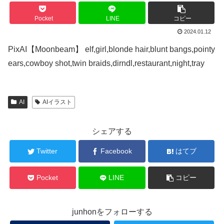
Pocket
LINE
コピー
2024.01.12
PixAI【Moonbeam】 elf,girl,blonde hair,blunt bangs,pointy
ears,cowboy shot,twin braids,dirndl,restaurant,night,tray
AI
AIイラスト
シェアする
Twitter
Facebook
はてブ
Pocket
LINE
コピー
junhonをフォローする