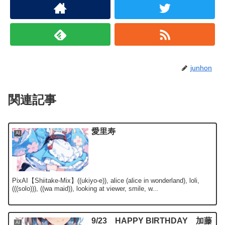
junhon
関連記事
愛里寿
AI
PixAI【Shiitake-Mix】((ukiyo-e)), alice (alice in wonderland), loli,
(((solo))), ((wa maid)), looking at viewer, smile, w...
9/23 HAPPY BIRTHDAY 加藤
AI