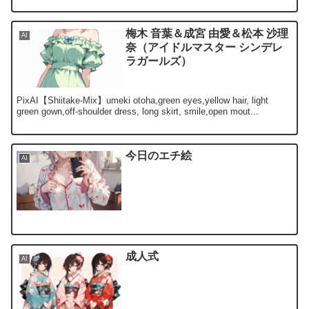
梅木 音葉＆成宮 由愛＆松本 沙理
AI
奈（アイドルマスター シンデレ
ラガールズ）
PixAI【Shiitake-Mix】umeki otoha,green eyes,yellow hair, light
green gown,off-shoulder dress, long skirt, smile,open mout...
今日のエチ絵
AI
成人式
AI