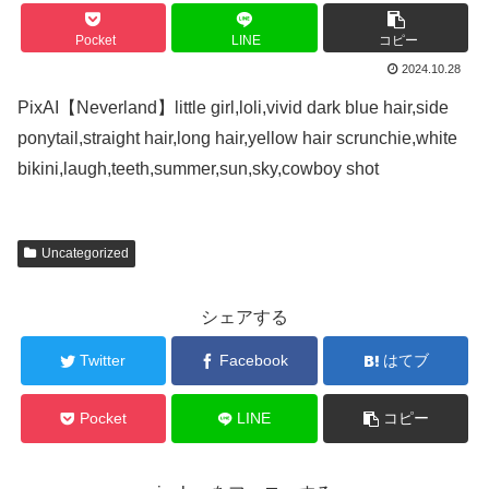
Pocket
LINE
コピー
2024.10.28
PixAI【Neverland】little girl,loli,vivid dark blue hair,side
ponytail,straight hair,long hair,yellow hair scrunchie,white
bikini,laugh,teeth,summer,sun,sky,cowboy shot
Uncategorized
シェアする
Twitter
Facebook
はてブ
Pocket
LINE
コピー