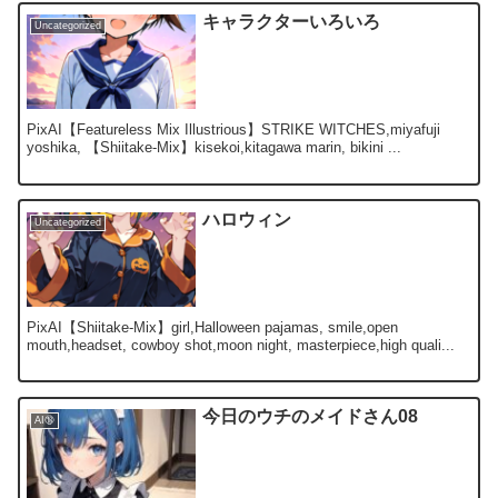
キャラクターいろいろ
Uncategorized
PixAI【Featureless Mix Illustrious】STRIKE WITCHES,miyafuji
yoshika, 【Shiitake-Mix】kisekoi,kitagawa marin, bikini ...
ハロウィン
Uncategorized
PixAI【Shiitake-Mix】girl,Halloween pajamas, smile,open
mouth,headset, cowboy shot,moon night, masterpiece,high quali...
今日のウチのメイドさん08
AI🔞