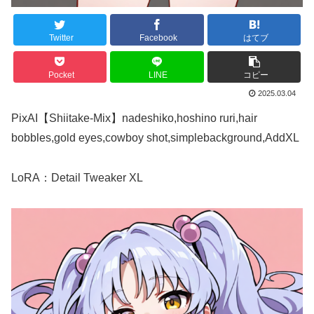
Twitter
Facebook
はてブ
Pocket
LINE
コピー
2025.03.04
PixAI【Shiitake-Mix】nadeshiko,hoshino ruri,hair
bobbles,gold eyes,cowboy shot,simplebackground,AddXL
LoRA：Detail Tweaker XL