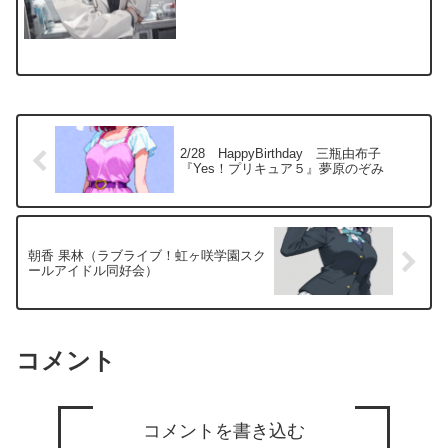
2/28 HappyBirthday 三瓶由布子
『Yes！プリキュア５』夢原のぞみ
朝香 果林（ラブライブ！虹ヶ咲学園スク
ールアイドル同好会）
コメント
コメントを書き込む