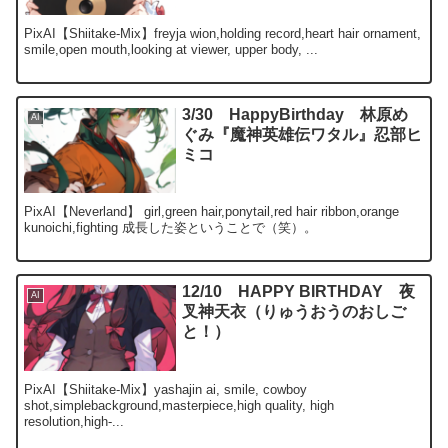
PixAI【Shiitake-Mix】freyja wion,holding record,heart hair ornament,
smile,open mouth,looking at viewer, upper body, ...
3/30 HappyBirthday 林原め
AI
ぐみ『魔神英雄伝ワタル』忍部ヒ
ミコ
PixAI【Neverland】 girl,green hair,ponytail,red hair ribbon,orange
kunoichi,fighting 成長した姿ということで（笑）。
12/10 HAPPY BIRTHDAY 夜
AI
叉神天衣（りゅうおうのおしご
と！）
PixAI【Shiitake-Mix】yashajin ai, smile, cowboy
shot,simplebackground,masterpiece,high quality, high
resolution,high-...