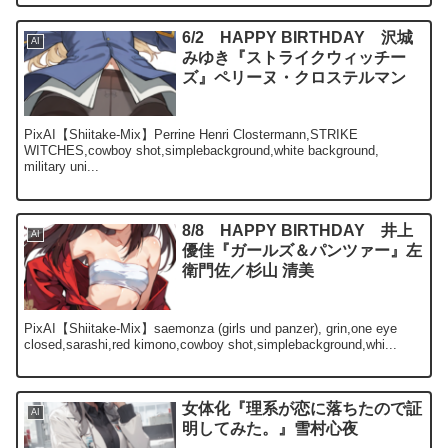
6/2 HAPPY BIRTHDAY 沢城
AI
みゆき『ストライクウィッチー
ズ』ペリーヌ・クロステルマン
PixAI【Shiitake-Mix】Perrine Henri Clostermann,STRIKE
WITCHES,cowboy shot,simplebackground,white background,
military uni...
8/8 HAPPY BIRTHDAY 井上
AI
優佳『ガールズ＆パンツァー』左
衛門佐／杉山 清美
PixAI【Shiitake-Mix】saemonza (girls und panzer), grin,one eye
closed,sarashi,red kimono,cowboy shot,simplebackground,whi...
女体化『理系が恋に落ちたので証
AI
明してみた。』雪村心夜