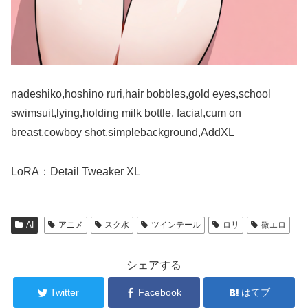
nadeshiko,hoshino ruri,hair bobbles,gold eyes,school
swimsuit,lying,holding milk bottle, facial,cum on
breast,cowboy shot,simplebackground,AddXL
LoRA：Detail Tweaker XL
AI
アニメ
スク水
ツインテール
ロリ
微エロ
シェアする
Twitter
Facebook
はてブ