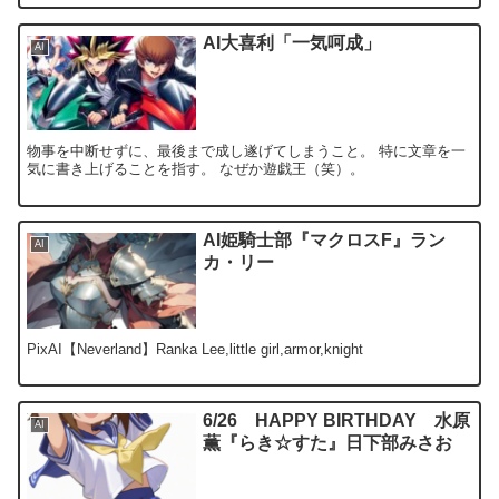
AI大喜利「一気呵成」
AI
物事を中断せずに、最後まで成し遂げてしまうこと。 特に文章を一
気に書き上げることを指す。 なぜか遊戯王（笑）。
AI姫騎士部『マクロスF』ラン
AI
カ・リー
PixAI【Neverland】Ranka Lee,little girl,armor,knight
6/26 HAPPY BIRTHDAY 水原
AI
薫『らき☆すた』日下部みさお