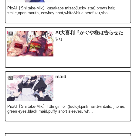
PixAI【Shiitake-Mix】kusakabe misao(lucky star),brown hair,
smile,open mouth, cowboy shot,white&blue serafuku,sho...
AI大喜利『かぐや様は告らせた
AI
い』
maid
AI
PixAI【Shiitake-Mix】little girl,loli,((solo)),pink hair,twintails, jitome,
green eyes,black maid,puffy short sleeves, wh...