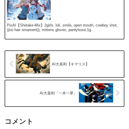
PixAI【Shiitake-Mix】2girls, loli, smile, open mouth, cowboy shot,
((no hair ornament)), mittens gloves, pantyhose,1g...
AI大喜利【キマリス】
AI大喜利「一木一草」
コメント