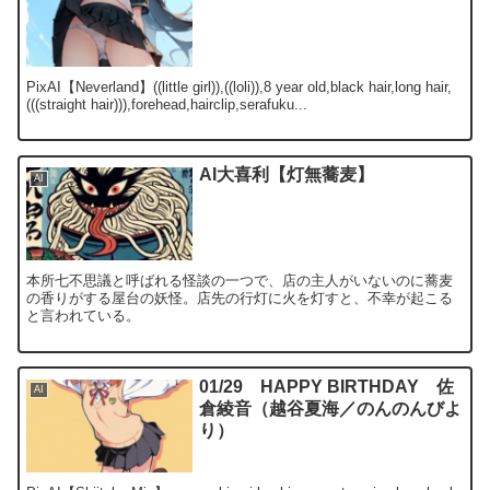
PixAI【Neverland】((little girl)),((loli)),8 year old,black hair,long hair,
(((straight hair))),forehead,hairclip,serafuku...
AI大喜利【灯無蕎麦】
AI
本所七不思議と呼ばれる怪談の一つで、店の主人がいないのに蕎麦
の香りがする屋台の妖怪。店先の行灯に火を灯すと、不幸が起こる
と言われている。
01/29 HAPPY BIRTHDAY 佐
AI
倉綾音（越谷夏海／のんのんびよ
り）