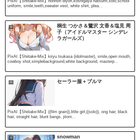
PixAI【Shiitake-Mix】nonnon biyori,koshigaya natsumi,solo,school
uniform, smile,teeth,sweater vest, white shirt, plea...
桐生 つかさ＆鷺沢 文香＆塩見 周
AI
子（アイドルマスター シンデレ
ラガールズ）
PixAI【Shiitake-Mix】kiryu tsukasa (idolmaster), smile,open mouth,
cowboy shot,simplebackground,white background, masterp...
セーラー服＋ブルマ
AI
PixAI【Shiitake-Mix】((film grain)),little girl,((solo)), ong hair, black
hair, straight hair, blunt bangs, jitom...
snowman
AI