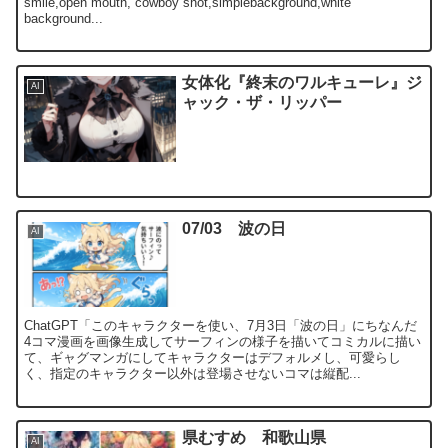
smile,open mouth, cowboy shot,simplebackground,white
background...
女体化『終末のワルキューレ』ジ
AI
ャック・ザ・リッパー
07/03 波の日
AI
ChatGPT「このキャラクターを使い、7月3日「波の日」にちなんだ
4コマ漫画を画像生成してサーフィンの様子を描いてコミカルに描い
て、ギャグマンガにしてキャラクターはデフォルメし、可愛らし
く、指定のキャラクター以外は登場させないコマは縦配...
県むすめ 和歌山県
AI