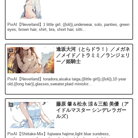
PixAI【Neverland】1 little girl, ((loli)),underwear, solo, panties, green
eyes, brown hair, shirt, bra, short hair, sitti...
逢坂大河（とらドラ！）／メガネ
AI
／メイド／トラミミ／ランジェリ
ー／姫騎士
PixAI【Neverland】toradora,aisaka taiga,((little girl)),((loli)),10 year
old,((long hair)),glasses,sweater,plaid miniskir...
藤原 肇＆松永 涼＆三船 美優（ア
AI
イドルマスター シンデレラガー
ルズ）
PixAI【Shiitake-Mix】fujiwara hajime,light blue sundress,