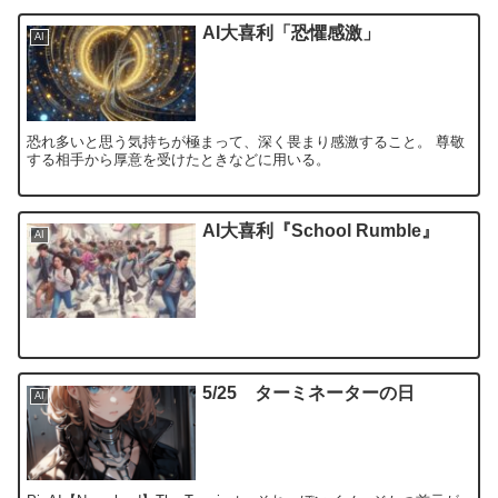
AI大喜利「恐懼感激」
AI
恐れ多いと思う気持ちが極まって、深く畏まり感激すること。 尊敬
する相手から厚意を受けたときなどに用いる。
AI大喜利『School Rumble』
AI
5/25 ターミネーターの日
AI