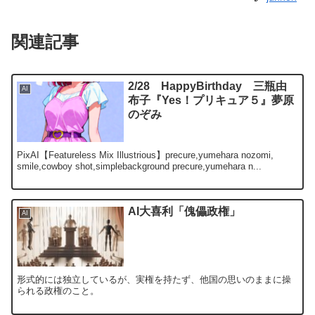
関連記事
2/28 HappyBirthday 三瓶由
AI
布子『Yes！プリキュア５』夢原
のぞみ
PixAI【Featureless Mix Illustrious】precure,yumehara nozomi,
smile,cowboy shot,simplebackground precure,yumehara n...
AI大喜利「傀儡政権」
AI
形式的には独立しているが、実権を持たず、他国の思いのままに操
られる政権のこと。