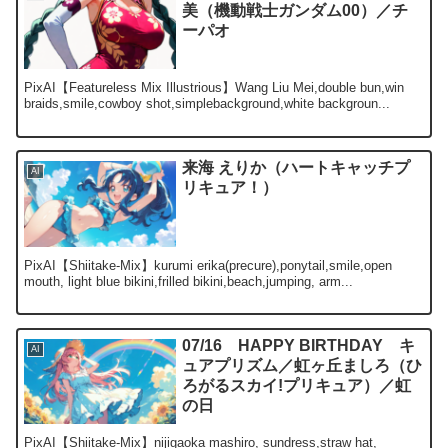
美（機動戦士ガンダム00）／チ
ーパオ
PixAI【Featureless Mix Illustrious】Wang Liu Mei,double bun,win
braids,smile,cowboy shot,simplebackground,white backgroun...
来海 えりか（ハートキャッチプ
AI
リキュア！）
PixAI【Shiitake-Mix】kurumi erika(precure),ponytail,smile,open
mouth, light blue bikini,frilled bikini,beach,jumping, arm...
07/16 HAPPY BIRTHDAY キ
AI
ュアプリズム／虹ヶ丘ましろ（ひ
ろがるスカイ!プリキュア）／虹
の日
PixAI【Shiitake-Mix】nijigaoka mashiro, sundress,straw hat,