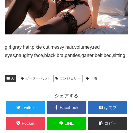
girl,gray hair,pixie cut,messy hair,volumey,red
eyes,naughty face,black bra,panties,garter belt,bed,sitting
AI
ガーターベルト
ランジェリー
下着
シェアする
Twitter
Facebook
はてブ
Pocket
LINE
コピー