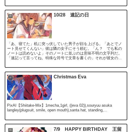
10/28 速記の日
AI
「あ、寝てた」机に突っ伏していた男子が顔を上げる。「あとでノ
ート見せてくんない」彼は隣の女子にそう頼む。「ん？ でも私の
ノートは読めないよ」そのノートに並ぶのは意味不明の文字列だ。
「速記って言ってね。特殊な符号で文章を書くの」それが彼女の...
Christmas Eva
AI
PixAI【Shiitake-Mix】1mecha,1girl, ((eva 02)),souryuu asuka
langley(plugsuit, smile, open mouth),santa hat, standing,...
7/9 HAPPY BIRTHDAY 王留
AI