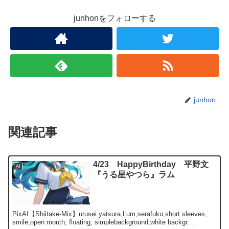
junhonをフォローする
junhon
関連記事
4/23 HappyBirthday 平野文
AI
『うる星やつら』ラム
PixAI【Shiitake-Mix】urusei yatsura,Lum,serafuku,short sleeves,
smile,open mouth, floating, simplebackground,white backgr...