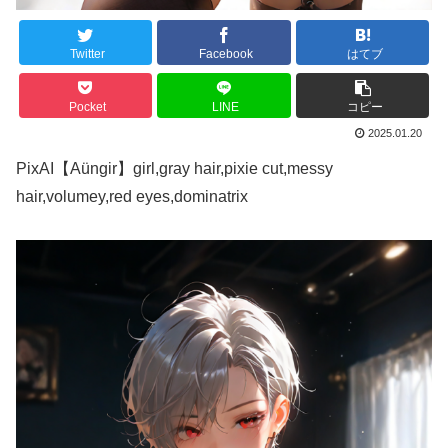
Twitter
Facebook
はてブ
Pocket
LINE
コピー
2025.01.20
PixAI【Aüngir】girl,gray hair,pixie cut,messy
hair,volumey,red eyes,dominatrix