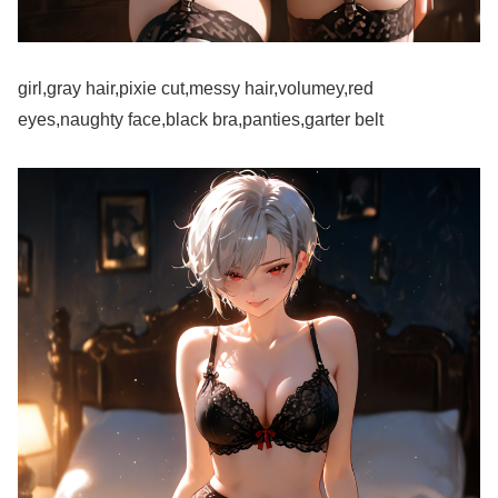
girl,gray hair,pixie cut,messy hair,volumey,red
eyes,naughty face,black bra,panties,garter belt