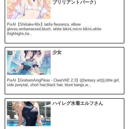
ブリリアントパーク）
PixAI【Shiitake-Mix】latifa fleuranza, elbow
gloves,embarrassed,blush, white bikini,micro bikini,white
thighhighs,tia...
少女
AI
PixAI【GrahamAingPikas - ClearVAE 2.3】(((fantasy art))),little girl,
side ponytail, short hair,black hair, blunt bangs,w...
ハイレグ水着エルフさん
AI