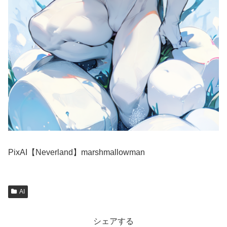
PixAI【Neverland】marshmallowman
AI
シェアする