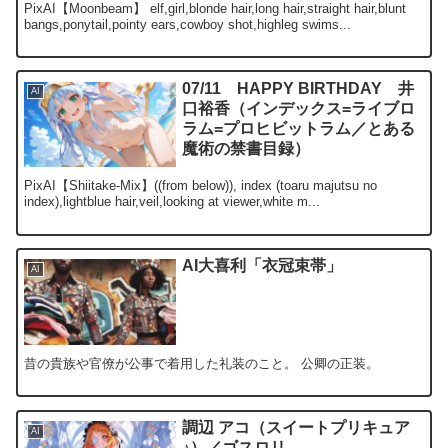
PixAI【Moonbeam】 elf,girl,blonde hair,long hair,straight hair,blunt
bangs,ponytail,pointy ears,cowboy shot,highleg swims...
07/11 HAPPY BIRTHDAY 井
AI
口裕香（インデックス=ライブロ
ラム=プロヒビットラム／とある
魔術の禁書目録）
PixAI【Shiitake-Mix】((from below)), index (toaru majutsu no
index),lightblue hair,veil,looking at viewer,white m...
AI大喜利「衣冠束帯」
AI
昔の貴族や官僚が公事で着用した礼装のこと。 公卿の正装。
調辺 アコ（スイートプリキュア
AI
♪）／ゴスロリ