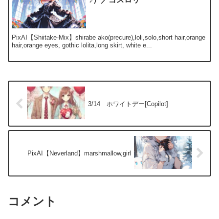
PixAI【Shiitake-Mix】shirabe ako(precure),loli,solo,short hair,orange
hair,orange eyes, gothic lolita,long skirt, white e...
3/14 ホワイトデー[Copilot]
PixAI【Neverland】marshmallow,girl
コメント