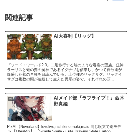
関連記事
AI大喜利【リャグ】
AI
『ソード・ワールド2.0』二足歩行する蛙のような容姿の蛮族。狂神
ラーリスと蛙の姿の魔神であるイグナヴを信奉し、かつて自分達が
隆盛した都の再興を目論んでいる。上位種のリャグサグ、リャグイ
サグは複数の頭が連続して生えた異形の姿で、それぞれの頭...
AIメイド部『ラブライブ！』西木
AI
野真姫
PixAI【Neverland】lovelive,nishikino maki,maid 同じ呪文で別モデ
ル 【QteaMix】 【Simple Smile - Cute Drawing Style Cartoo...