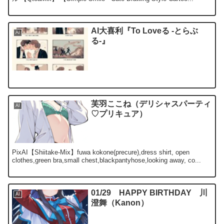
AI大喜利『To Loveる -とらぶ
AI
る-』
芙羽ここね（デリシャスパーティ
AI
♡プリキュア）
PixAI【Shiitake-Mix】fuwa kokone(precure),dress shirt, open
clothes,green bra,small chest,blackpantyhose,looking away, co...
01/29 HAPPY BIRTHDAY 川
AI
澄舞（Kanon）