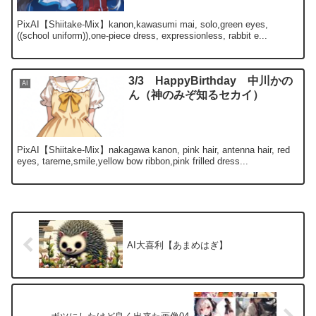
PixAI【Shiitake-Mix】kanon,kawasumi mai, solo,green eyes,
((school uniform)),one-piece dress, expressionless, rabbit e...
3/3 HappyBirthday 中川かの
AI
ん（神のみぞ知るセカイ）
PixAI【Shiitake-Mix】nakagawa kanon, pink hair, antenna hair, red
eyes, tareme,smile,yellow bow ribbon,pink frilled dress...
AI大喜利【あまめはぎ】