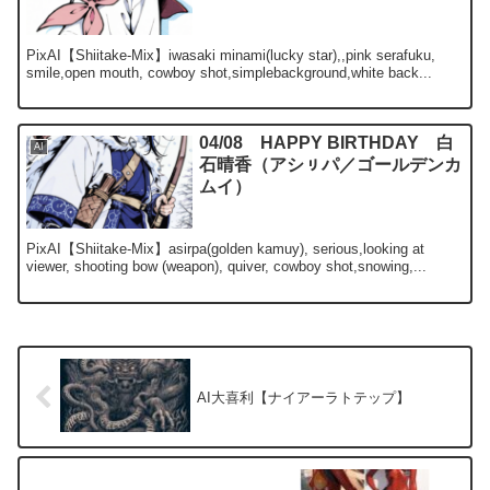
PixAI【Shiitake-Mix】iwasaki minami(lucky star),,pink serafuku,
smile,open mouth, cowboy shot,simplebackground,white back...
04/08 HAPPY BIRTHDAY 白
AI
石晴香（アシㇼパ／ゴールデンカ
ムイ）
PixAI【Shiitake-Mix】asirpa(golden kamuy), serious,looking at
viewer, shooting bow (weapon), quiver, cowboy shot,snowing,...
AI大喜利【ナイアーラトテップ】