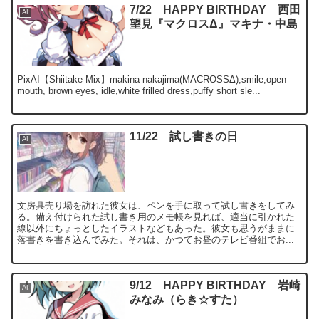
7/22 HAPPY BIRTHDAY 西田
AI
望見『マクロスΔ』マキナ・中島
PixAI【Shiitake-Mix】makina nakajima(MACROSSΔ),smile,open
mouth, brown eyes, idle,white frilled dress,puffy short sle...
11/22 試し書きの日
AI
文房具売り場を訪れた彼女は、ペンを手に取って試し書きをしてみ
る。備え付けられた試し書き用のメモ帳を見れば、適当に引かれた
線以外にちょっとしたイラストなどもあった。彼女も思うがままに
落書きを書き込んでみた。それは、かつてお昼のテレビ番組でお...
9/12 HAPPY BIRTHDAY 岩崎
AI
みなみ（らき☆すた）