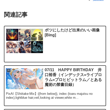
関連記事
ボツにしたけど出来のいい画像
AI
[Bing]
07/11 HAPPY BIRTHDAY 井
AI
口裕香（インデックス=ライブロ
ラム=プロヒビットラム／とある
魔術の禁書目録）
PixAI【Shiitake-Mix】((from below)), index (toaru majutsu no
index),lightblue hair,veil,looking at viewer,white m...