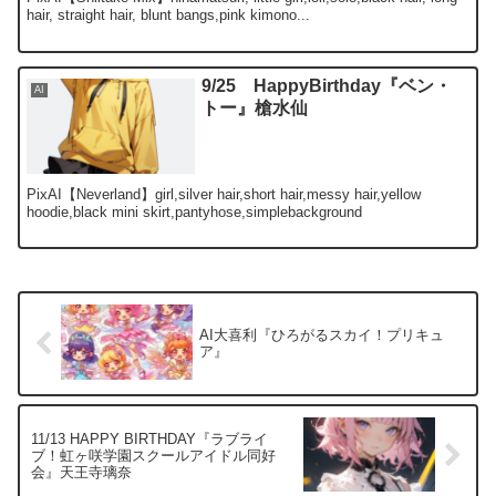
hair, straight hair, blunt bangs,pink kimono...
9/25 HappyBirthday『ベン・
AI
トー』槍水仙
PixAI【Neverland】girl,silver hair,short hair,messy hair,yellow
hoodie,black mini skirt,pantyhose,simplebackground
AI大喜利『ひろがるスカイ！プリキュ
ア』
11/13 HAPPY BIRTHDAY『ラブライ
ブ！虹ヶ咲学園スクールアイドル同好
会』天王寺璃奈