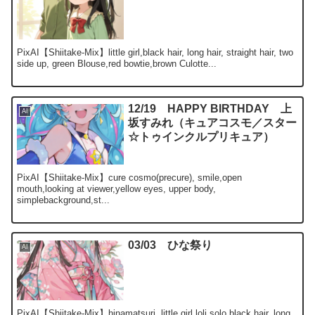
PixAI【Shiitake-Mix】little girl,black hair, long hair, straight hair, two
side up, green Blouse,red bowtie,brown Culotte...
12/19 HAPPY BIRTHDAY 上
AI
坂すみれ（キュアコスモ／スター
☆トゥインクルプリキュア）
PixAI【Shiitake-Mix】cure cosmo(precure), smile,open
mouth,looking at viewer,yellow eyes, upper body,
simplebackground,st...
03/03 ひな祭り
AI
PixAI【Shiitake-Mix】hinamatsuri, little girl,loli,solo,black hair, long