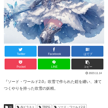
Twitter
Facebook
はてブ
Pocket
LINE
コピー
2023.11.14
『ソード・ワールド2.0』吹雪で作られた鎧を纏い、凍て
つくやりを持った吹雪の妖精。
AI
AIイラスト
TRPG
ソード・ワールド2.0