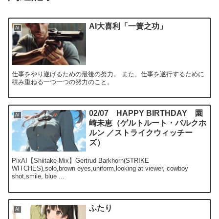
AI大喜利「一簣之功」
AI
仕事をやり遂げるための最後の努力。 また、仕事を遂行するために
積み重ねる一つ一つの努力のこと。
02/07 HAPPY BIRTHDAY 園
AI
崎未恵（ゲルトルート・バルクホ
ルン ／ストライクウィッチー
ズ）
PixAI【Shiitake-Mix】Gertrud Barkhorn(STRIKE
WITCHES),solo,brown eyes,uniform,looking at viewer, cowboy
shot,smile, blue ...
ふたり
AI