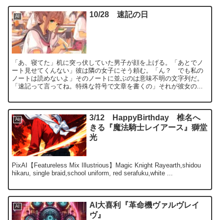
10/28 速記の日
AI
「あ、寝てた」机に突っ伏していた男子が顔を上げる。「あとでノ
ート見せてくんない」彼は隣の女子にそう頼む。「ん？ でも私の
ノートは読めないよ」そのノートに並ぶのは意味不明の文字列だ。
「速記って言ってね。特殊な符号で文章を書くの」それが彼女の...
3/12 HappyBirthday 椎名へ
AI
きる『魔法騎士レイアース』獅堂
光
PixAI【Featureless Mix Illustrious】Magic Knight Rayearth,shidou
hikaru, single braid,school uniform, red serafuku,white ...
AI大喜利『革命機ヴァルヴレイ
AI
ヴ』