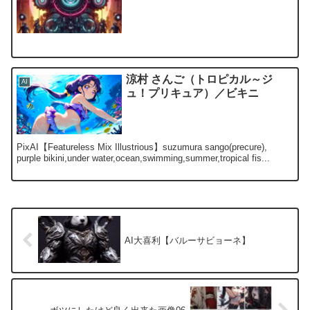
涼村 さんご（トロピカル～ジ
AI
ュ！プリキュア）／ビキニ
PixAI【Featureless Mix Illustrious】suzumura sango(precure),
purple bikini,under water,ocean,swimming,summer,tropical fis...
AI大喜利【バルーサビョーネ】