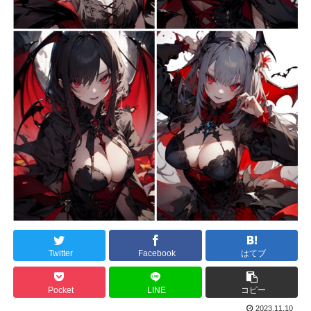
Twitter
Facebook
はてブ
Pocket
LINE
コピー
2023.11.10