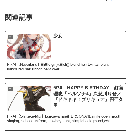
関連記事
少女
AI
PixAI【Neverland】((little girl)),((loli)),blond hair,twintail,blunt
bangs,red hair ribbon,bent over
5/30 HAPPY BIRTHDAY 釘宮
AI
理恵『ペルソナ4』久慈川りせ／
『ドキドキ！プリキュア』円亜久
里
PixAI【Shiitake-Mix】kujikawa rise(PERSONA4),smile,open mouth,
singing, school uniform, cowboy shot, simplebackground,whi...