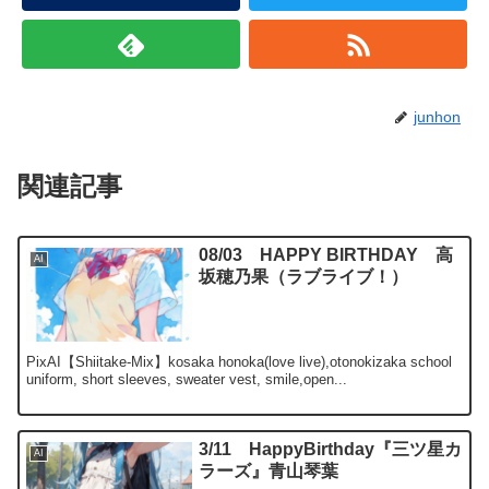
junhon
関連記事
08/03 HAPPY BIRTHDAY 高
AI
坂穂乃果（ラブライブ！）
PixAI【Shiitake-Mix】kosaka honoka(love live),otonokizaka school
uniform, short sleeves, sweater vest, smile,open...
3/11 HappyBirthday『三ツ星カ
AI
ラーズ』青山琴葉