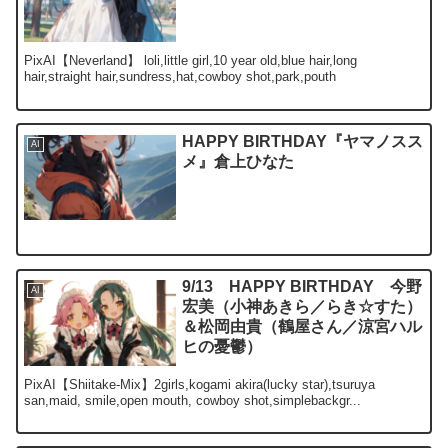
PixAI【Neverland】 loli,little girl,10 year old,blue hair,long
hair,straight hair,sundress,hat,cowboy shot,park,pouth
HAPPY BIRTHDAY『ヤマノスス
AI
メ』倉上ひなた
9/13 HAPPY BIRTHDAY 今野
AI
宏美（小神あきら／らき☆すた）
＆松岡由貴（鶴屋さん／涼宮ハル
ヒの憂鬱）
PixAI【Shiitake-Mix】2girls,kogami akira(lucky star),tsuruya
san,maid, smile,open mouth, cowboy shot,simplebackgr...