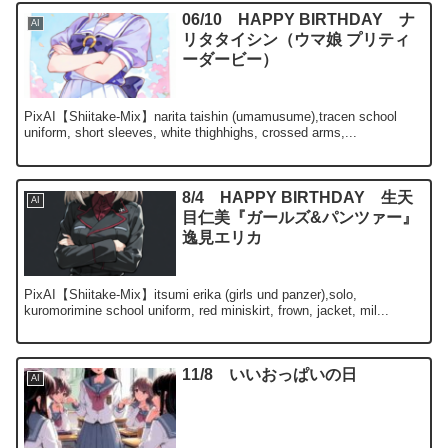
06/10 HAPPY BIRTHDAY ナ
AI
リタタイシン（ウマ娘 プリティ
ーダービー）
PixAI【Shiitake-Mix】narita taishin (umamusume),tracen school
uniform, short sleeves, white thighhighs, crossed arms,...
8/4 HAPPY BIRTHDAY 生天
AI
目仁美『ガールズ&パンツァー』
逸見エリカ
PixAI【Shiitake-Mix】itsumi erika (girls und panzer),solo,
kuromorimine school uniform, red miniskirt, frown, jacket, mil...
11/8 いいおっぱいの日
AI