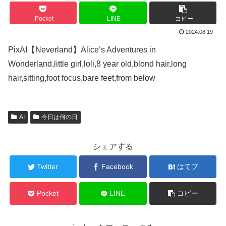
Pocket
LINE
コピー
2024.08.19
PixAI【Neverland】Alice’s Adventures in
Wonderland,little girl,loli,8 year old,blond hair,long
hair,sitting,foot focus,bare feet,from below
AI
今日は何の日
シェアする
Twitter
Facebook
はてブ
Pocket
LINE
コピー