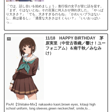
「では、話し合いを始めましょう」進行役の女子が皆に話を促す。
「まず、Ｃはないとね」その言葉に何人かが倒れ伏した。「やっぱ
り大きさ？」「でも、大きすぎるのもね」「かわいいブラはない
し、肩は凝るし」「適度な大きさはＥくらい？」「いいおっぱい
っ...
11/18 HAPPY BIRTHDAY 茅
AI
原実里（中世古香織／響け！ユー
フォニアム）＆南千秋／みなみ
け）
PixAI【Shiitake-Mix】nakaseko kaori,brown eyes, kitauji high
school uniform, long sleeves,green neckerchief, smile,lo...