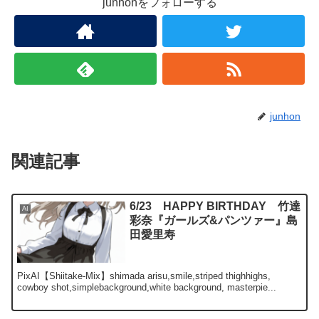
junhonをフォローする
junhon
関連記事
6/23 HAPPY BIRTHDAY 竹達
AI
彩奈『ガールズ&パンツァー』島
田愛里寿
PixAI【Shiitake-Mix】shimada arisu,smile,striped thighhighs,
cowboy shot,simplebackground,white background, masterpie...