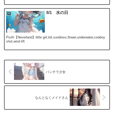
8/1 水の日
AI
PixAI【Neverland】little girl,loli,sundress,flower,underwater,cowboy
shot,wind lift
パンチラ少女
なんとなくメイドさん