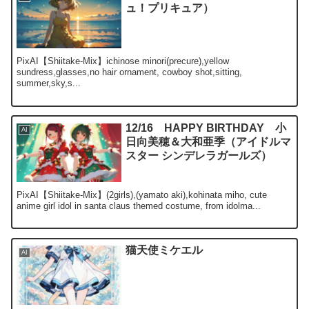
ュ！プリキュア）
PixAI【Shiitake-Mix】ichinose minori(precure),yellow
sundress,glasses,no hair ornament, cowboy shot,sitting,
summer,sky,s...
12/16 HAPPY BIRTHDAY 小
AI
日向美穂＆大和亜季（アイドルマ
スター シンデレラガールズ）
PixAI【Shiitake-Mix】(2girls),(yamato aki),kohinata miho, cute
anime girl idol in santa claus themed costume, from idolma...
猫天使ミケエル
AI