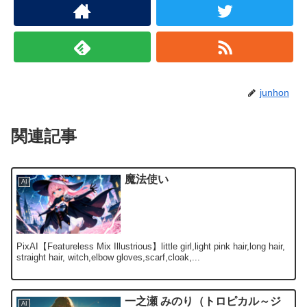
junhon
関連記事
魔法使い
AI
PixAI【Featureless Mix Illustrious】little girl,light pink hair,long hair,
straight hair, witch,elbow gloves,scarf,cloak,...
一之瀬 みのり（トロピカル～ジ
AI