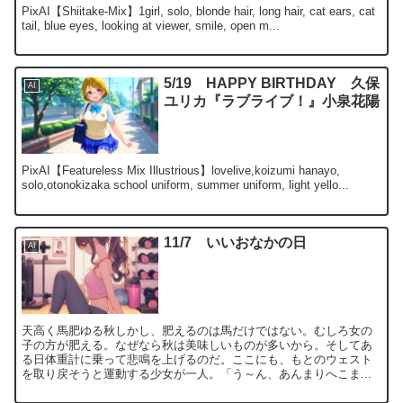
PixAI【Shiitake-Mix】1girl, solo, blonde hair, long hair, cat ears, cat
tail, blue eyes, looking at viewer, smile, open m...
5/19 HAPPY BIRTHDAY 久保
AI
ユリカ『ラブライブ！』小泉花陽
PixAI【Featureless Mix Illustrious】lovelive,koizumi hanayo,
solo,otonokizaka school uniform, summer uniform, light yello...
11/7 いいおなかの日
AI
天高く馬肥ゆる秋しかし、肥えるのは馬だけではない。むしろ女の
子の方が肥える。なぜなら秋は美味しいものが多いから。そしてあ
る日体重計に乗って悲鳴を上げるのだ。ここにも、もとのウェスト
を取り戻そうと運動する少女が一人。「う～ん、あんまりへこま...