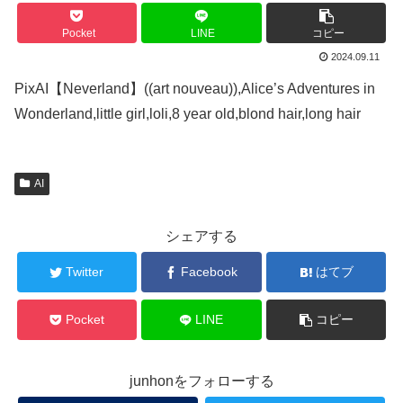
Pocket
LINE
コピー
2024.09.11
PixAI【Neverland】((art nouveau)),Alice’s Adventures in
Wonderland,little girl,loli,8 year old,blond hair,long hair
AI
シェアする
Twitter
Facebook
はてブ
Pocket
LINE
コピー
junhonをフォローする