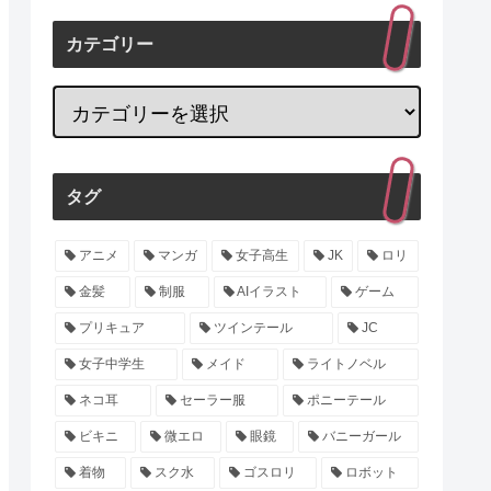
カテゴリー
タグ
アニメ
マンガ
女子高生
JK
ロリ
金髪
制服
AIイラスト
ゲーム
プリキュア
ツインテール
JC
女子中学生
メイド
ライトノベル
ネコ耳
セーラー服
ポニーテール
ビキニ
微エロ
眼鏡
バニーガール
着物
スク水
ゴスロリ
ロボット