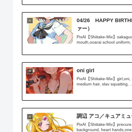
04/26 HAPPY 
AI
ァー）
PixAI【Shiitake-Mix】sakaguc
mouth,ooarai school uniform, 
oni girl
AI
PixAI【Shiitake-Mix】girl,oni, 
medium hair, slav squatting, ..
調辺 アコ／キュアミ
AI
PixAI【Shiitake-Mix】precure,
background, heart hands,one 