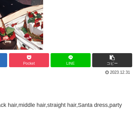
Pocket
LINE
コピー
2023.12.31
ack hair,middle hair,straight hair,Santa dress,party