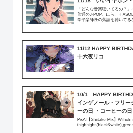
11/18 いいイヤホ
AI
「どんな音楽聴いてるの？」
普通のJ-POP。ほら、HIA
亭平楽師匠の落語を聴いてるな
11/12 HAPPY B
AI
十六夜リコ
10/1 HAPPY B
AI
インゲノール・フリー
ーの日 ・コーヒーの日
PixAI【Shiitake-Mix】Wilhelmi
thighhighs(black&white),green