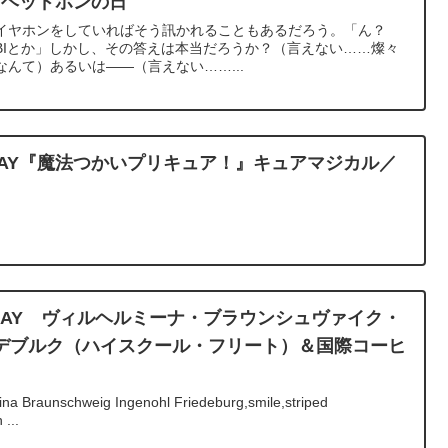
ン・ヘッドホンの日
イヤホンをしていればそう訊かれることもあるだろう。「ん？
SOBIとか」しかし、その答えは本当だろうか？（言えない……燦々
んて）あるいは――（言えない……...
IRTHDAY『魔法つかいプリキュア！』キュアマジカル／
IRTHDAY ヴィルヘルミーナ・ブラウンシュヴァイク・
デブルク（ハイスクール・フリート）＆国際コーヒ
na Braunschweig Ingenohl Friedeburg,smile,striped
 ...