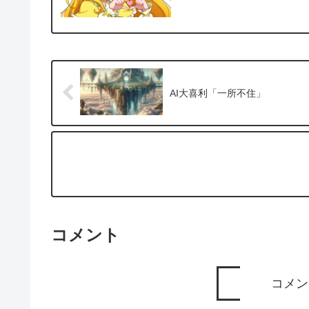
AI大喜利「一所不住」
コメント
コメン