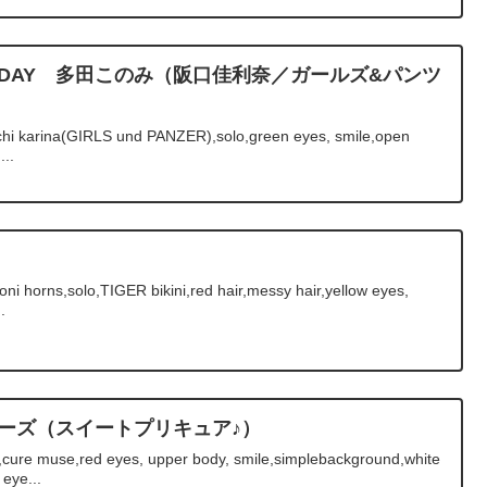
BIRTHDAY 多田このみ（阪口佳利奈／ガールズ&パンツ
hi karina(GIRLS und PANZER),solo,green eyes, smile,open
...
oni horns,solo,TIGER bikini,red hair,messy hair,yellow eyes,
.
ューズ（スイートプリキュア♪）
cure muse,red eyes, upper body, smile,simplebackground,white
eye...