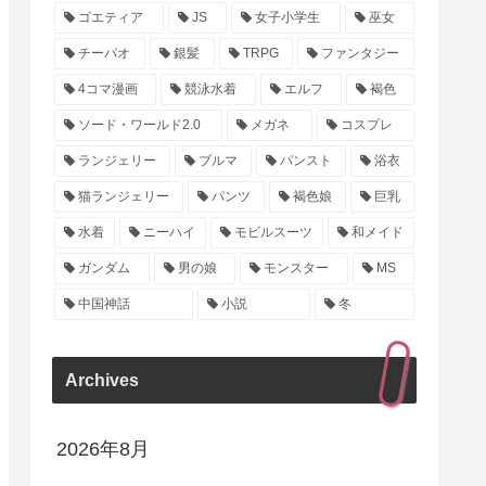
ゴエティア
JS
女子小学生
巫女
チーパオ
銀髪
TRPG
ファンタジー
4コマ漫画
競泳水着
エルフ
褐色
ソード・ワールド2.0
メガネ
コスプレ
ランジェリー
ブルマ
パンスト
浴衣
猫ランジェリー
パンツ
褐色娘
巨乳
水着
ニーハイ
モビルスーツ
和メイド
ガンダム
男の娘
モンスター
MS
中国神話
小説
冬
Archives
2026年8月