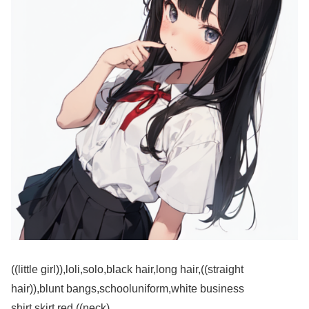
((little girl)),loli,solo,black hair,long hair,((straight
hair)),blunt bangs,schooluniform,white business
shirt,skirt,red ((neck)