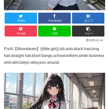
Twitter
Facebook
はてブ
Pocket
LINE
コピー
2025.01.14
PixAI【Moonbeam】((little girl)),loli,solo,black hair,long
hair,straight hair,blunt bangs,schooluniform,white business
shirt,skirt,tokyo alley,turn around