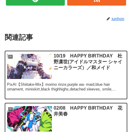
junhon
関連記事
10/19 HAPPY BIRTHDAY 杜
AI
野凛世(アイドルマスター シャイ
ニーカラーズ）／和メイド
PixAI【Shiitake-Mix】morino rinze,purple wa- maid,blue hair
ornament, miniskirt,black thighhighs,detached sleeves, smile,...
02/08 HAPPY BIRTHDAY 花
AI
井美春