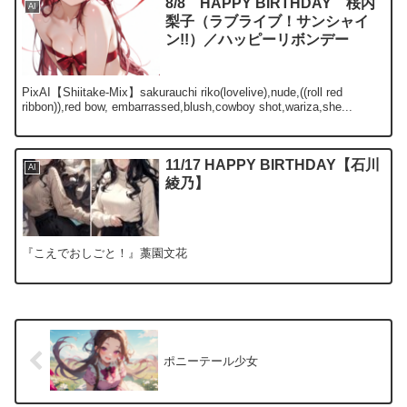
8/8 HAPPY BIRTHDAY 桜内
AI
梨子（ラブライブ！サンシャイ
ン!!）／ハッピーリボンデー
PixAI【Shiitake-Mix】sakurauchi riko(lovelive),nude,((roll red
ribbon)),red bow, embarrassed,blush,cowboy shot,wariza,she...
11/17 HAPPY BIRTHDAY【石川
AI
綾乃】
『こえでおしごと！』藁園文花
ポニーテール少女