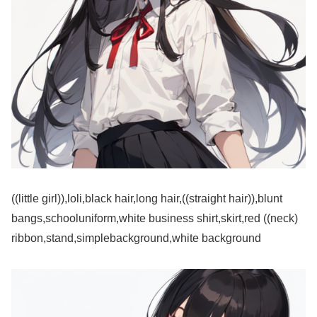
((little girl)),loli,black hair,long hair,((straight hair)),blunt
bangs,schooluniform,white business shirt,skirt,red ((neck)
ribbon,stand,simplebackground,white background