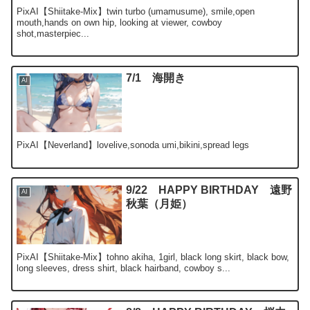
PixAI【Shiitake-Mix】twin turbo (umamusume), smile,open
mouth,hands on own hip, looking at viewer, cowboy
shot,masterpiec...
7/1 海開き
AI
PixAI【Neverland】lovelive,sonoda umi,bikini,spread legs
9/22 HAPPY BIRTHDAY 遠野
AI
秋葉（月姫）
PixAI【Shiitake-Mix】tohno akiha, 1girl, black long skirt, black bow,
long sleeves, dress shirt, black hairband, cowboy s...