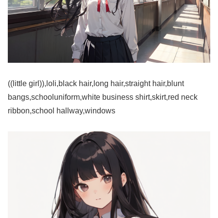
((little girl)),loli,black hair,long hair,straight hair,blunt
bangs,schooluniform,white business shirt,skirt,red neck
ribbon,school hallway,windows