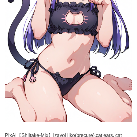
PixAI【Shiitake-Mix】izayoi liko(precure),cat ears, cat