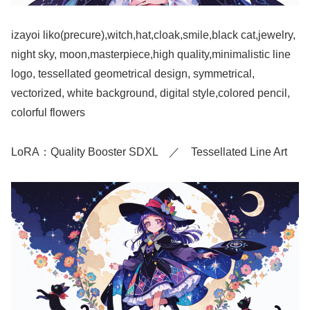
izayoi liko(precure),witch,hat,cloak,smile,black cat,jewelry,
night sky, moon,masterpiece,high quality,minimalistic line
logo, tessellated geometrical design, symmetrical,
vectorized, white background, digital style,colored pencil,
colorful flowers
LoRA：Quality Booster SDXL ／ Tessellated Line Art