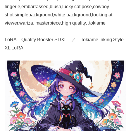
lingerie,embarrassed,blush,lucky cat pose,cowboy
shot,simplebackground,white background,looking at
viewer,wariza, masterpiece,high quality, ,tokiame
LoRA：Quality Booster SDXL ／ Tokiame Inking Style
XL LoRA