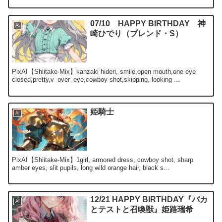
07/10 HAPPY BIRTHDAY 神
AI
崎ひでり（ブレンド・S）
PixAI【Shiitake-Mix】kanzaki hideri, smile,open mouth,one eye
closed,pretty,v_over_eye,cowboy shot,skipping, looking ...
姫騎士
AI
PixAI【Shiitake-Mix】1girl, armored dress, cowboy shot, sharp
amber eyes, slit pupils, long wild orange hair, black s...
12/21 HAPPY BIRTHDAY『バカ
AI
とテストと召喚獣』姫路瑞希