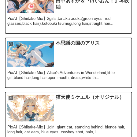
田中あすか＆『けいおん！』琴吹
紬
PixAI【Shiitake-Mix】2girls,tanaka asuka(green eyes, red
glasses,black hair),kotobuki tsumugi,long hair,straight hair...
不思議の国のアリス
AI
PixAI【Shiitake-Mix】Alice's Adventures in Wonderland,little
girl,blond hair,long hair,open mouth, dress,white th...
猫天使ミケエル（オリジナル）
AI
PixAI【Shiitake-Mix】1girl, giant cat, standing behind, blonde hair,
long hair, cat ears, blue eyes, cowboy shot, halo, l...