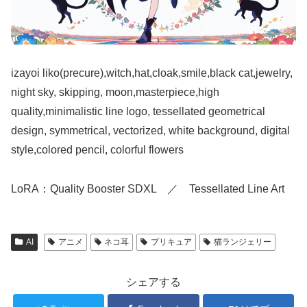
izayoi liko(precure),witch,hat,cloak,smile,black cat,jewelry,
night sky, skipping, moon,masterpiece,high
quality,minimalistic line logo, tessellated geometrical
design, symmetrical, vectorized, white background, digital
style,colored pencil, colorful flowers
LoRA：Quality Booster SDXL ／ Tessellated Line Art
AI
アニメ
ネコ耳
プリキュア
猫ランジェリー
シェアする