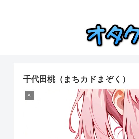
千代田桃（まちカドまぞく）
AI