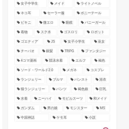
女子中学生
メイド
ライトノベル
ネコ耳
セーラー服
ポニーテール
ビキニ
微エロ
眼鏡
バニーガール
着物
スク水
ゴスロリ
ロボット
ゴエティア
JS
女子小学生
巫女
チーパオ
銀髪
TRPG
ファンタジー
4コマ漫画
競泳水着
エルフ
褐色
ソード・ワールド2.0
メガネ
コスプレ
ランジェリー
ブルマ
パンスト
浴衣
猫ランジェリー
パンツ
褐色娘
巨乳
水着
ニーハイ
モビルスーツ
和メイド
ガンダム
男の娘
モンスター
MS
中国神話
ケモ耳
小説