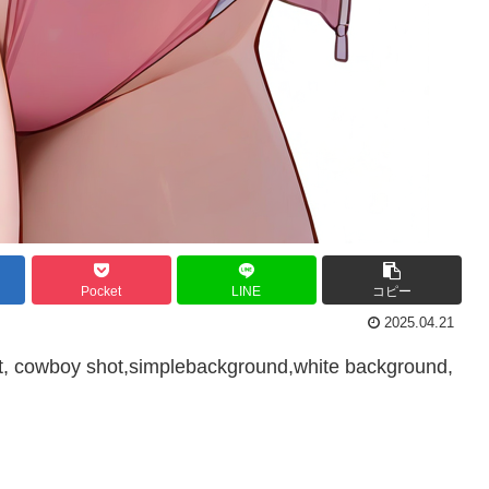
Pocket
LINE
コピー
2025.04.21
, cowboy shot,simplebackground,white background,