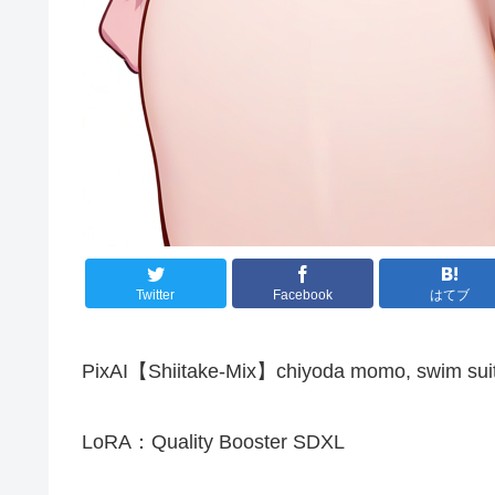
Twitter
Facebook
はてブ
PixAI【Shiitake-Mix】chiyoda momo, swim suit
LoRA：Quality Booster SDXL