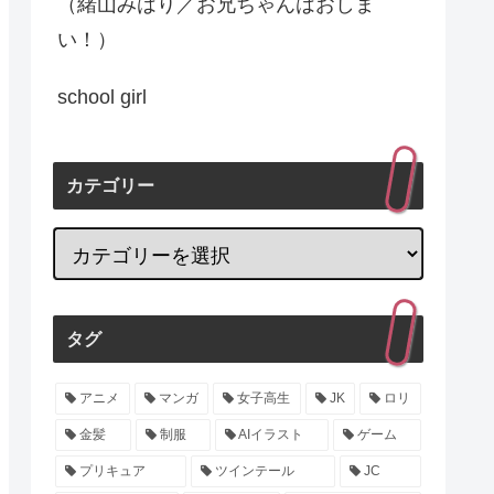
（緒山みはり／お兄ちゃんはおしま
い！）
school girl
カテゴリー
タグ
アニメ
マンガ
女子高生
JK
ロリ
金髪
制服
AIイラスト
ゲーム
プリキュア
ツインテール
JC