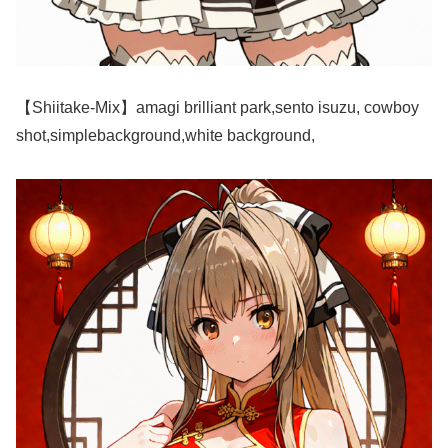
【Shiitake-Mix】amagi brilliant park,sento isuzu, cowboy
shot,simplebackground,white background,