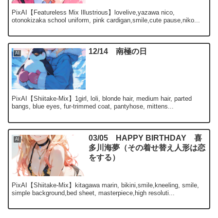
PixAI【Featureless Mix Illustrious】lovelive,yazawa nico,
otonokizaka school uniform, pink cardigan,smile,cute pause,niko...
12/14 南極の日
AI
PixAI【Shiitake-Mix】1girl, loli, blonde hair, medium hair, parted
bangs, blue eyes, fur-trimmed coat, pantyhose, mittens...
03/05 HAPPY BIRTHDAY 喜
AI
多川海夢（その着せ替え人形は恋
をする）
PixAI【Shiitake-Mix】kitagawa marin, bikini,smile,kneeling, smile,
simple background,bed sheet, masterpiece,high resoluti...