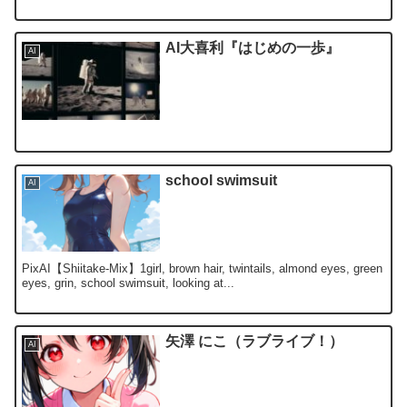
AI大喜利『はじめの一歩』
AI
school swimsuit
AI
PixAI【Shiitake-Mix】1girl, brown hair, twintails, almond eyes, green
eyes, grin, school swimsuit, looking at...
矢澤 にこ（ラブライブ！）
AI