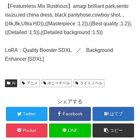
【Featureless Mix Illustrious】amagi brilliant park,sento
isuzu,red china dress, black pantyhose,cowboy shot, ,
((4k,8k,Ultra HD)),((Masterpiece :1.2)),((Best quality :1.2)),
((Detailed :1.5)),((Detailed background :1.5))
LoRA：Quality Booster SDXL ／ Background
Enhancer [SDXL]
AI
アニメ
ポニーテール
ライトノベル
シェアする
Twitter
Facebook
はてブ
Pocket
LINE
コピー