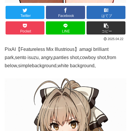
Twitter
Facebook
はてブ
Pocket
LINE
コピー
2025.04.22
PixAI【Featureless Mix Illustrious】amagi brilliant
park,sento isuzu, angry,panties shot,cowboy shot,from
below,simplebackground,white background,