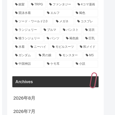
銀髪
TRPG
ファンタジー
4コマ漫画
競泳水着
エルフ
褐色
ソード・ワールド2.0
メガネ
コスプレ
ランジェリー
ブルマ
パンスト
浴衣
猫ランジェリー
パンツ
褐色娘
巨乳
水着
ニーハイ
モビルスーツ
和メイド
ガンダム
男の娘
モンスター
MS
中国神話
ケモ耳
小説
Archives
2026年8月
2026年7月