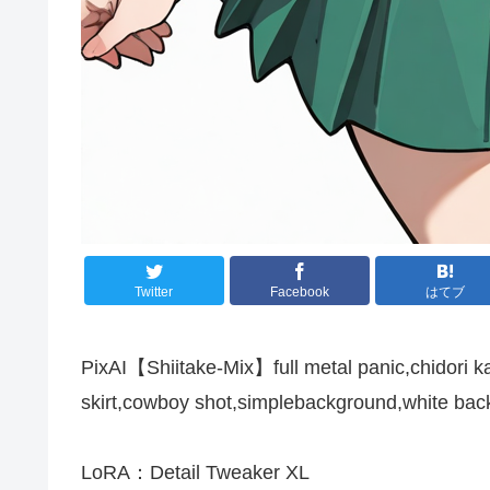
Twitter
Facebook
はてブ
PixAI【Shiitake-Mix】full metal panic,chidori ka
skirt,cowboy shot,simplebackground,white ba
LoRA：Detail Tweaker XL