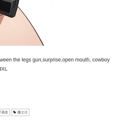
Between the legs gun,surprise,open mouth, cowboy
dXL
子高生
微エロ