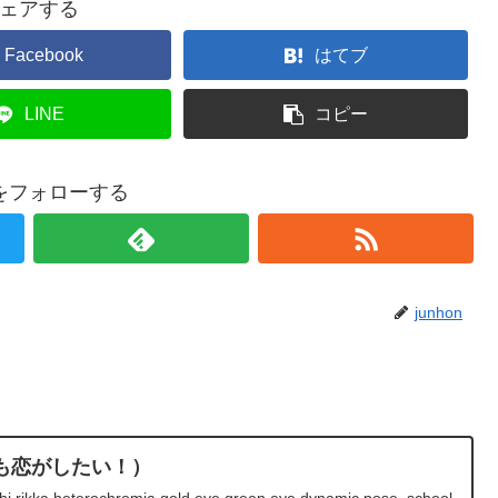
ェアする
Facebook
はてブ
LINE
コピー
onをフォローする
junhon
も恋がしたい！）
i rikka,heterochromia,gold eye,green eye,dynamic pose, school