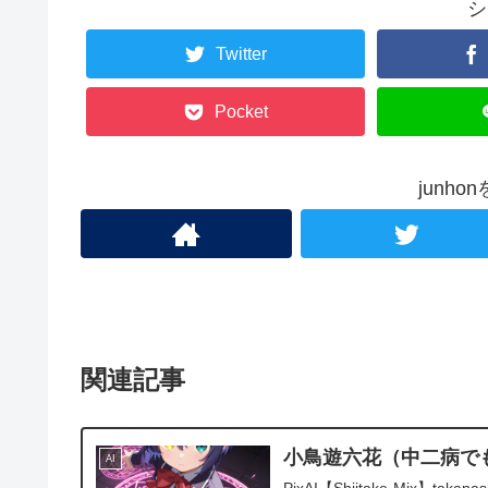
シ
Twitter
Pocket
junh
関連記事
小鳥遊六花（中二病で
AI
PixAI【Shiitake-Mix】takanash