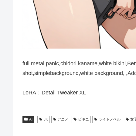
full metal panic,chidori kaname,white bikini,
shot,simplebackground,white background, ,Ad
LoRA：Detail Tweaker XL
AI
JK
アニメ
ビキニ
ライトノベル
女