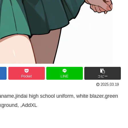
Pocket
LINE
コピー
2025.03.19
name,jindai high school uniform, white blazer,green
ckground, ,AddXL