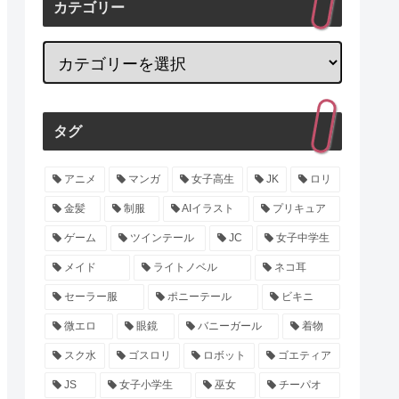
カテゴリー
タグ
アニメ
マンガ
女子高生
JK
ロリ
金髪
制服
AIイラスト
プリキュア
ゲーム
ツインテール
JC
女子中学生
メイド
ライトノベル
ネコ耳
セーラー服
ポニーテール
ビキニ
微エロ
眼鏡
バニーガール
着物
スク水
ゴスロリ
ロボット
ゴエティア
JS
女子小学生
巫女
チーパオ