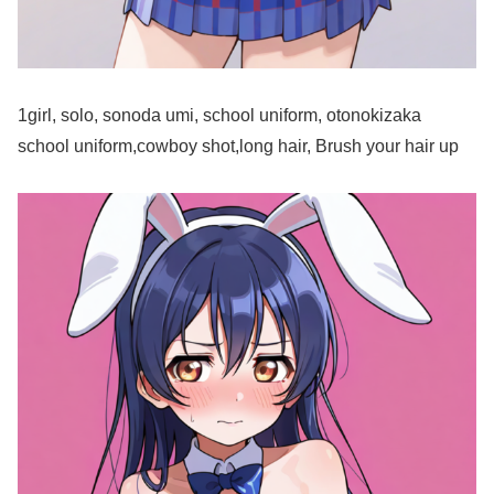
1girl, solo, sonoda umi, school uniform, otonokizaka
school uniform,cowboy shot,long hair, Brush your hair up