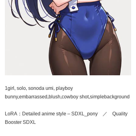
1girl, solo, sonoda umi, playboy
bunny,embarrassed,blush,cowboy shot,simplebackground
LoRA：Detailed anime style – SDXL_pony ／ Quality
Booster SDXL