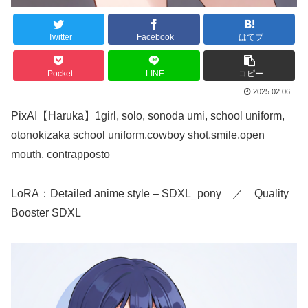
Twitter
Facebook
はてブ
Pocket
LINE
コピー
2025.02.06
PixAI【Haruka】1girl, solo, sonoda umi, school uniform,
otonokizaka school uniform,cowboy shot,smile,open
mouth, contrapposto
LoRA：Detailed anime style – SDXL_pony ／ Quality
Booster SDXL