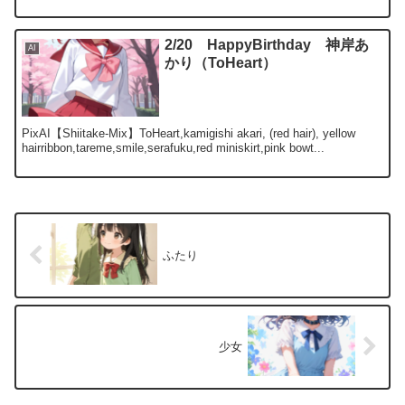
2/20 HappyBirthday 神岸あ
AI
かり（ToHeart）
PixAI【Shiitake-Mix】ToHeart,kamigishi akari, (red hair), yellow
hairribbon,tareme,smile,serafuku,red miniskirt,pink bowt...
ふたり
少女