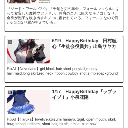
『ソード・ワールド2.0』『千竜と刃の革命』フォールンソウルによ
って変質した魔神ブガラドレ。両肩のこぶは巨大なキノコとなり、
全身が胞子を吹き出すキノコに覆われている。フォールンなので目
が6つになり翼が生えている。
6/19 HappyBirthday 田村睦
AI
心『生徒会役員共』出島サヤカ
PixAI【Neverland】girl,black hair,short ponytail,messy
hair,maid,long skirt,red neck ribbon,cowboy shot,simplebackground
1/17 HappyBirthday『ラブラ
AI
イブ！』小泉花陽
PixAI【Haruka】lovelive,koizumi hanayo, 1girl, open mouth, skirt,
bow, school uniform, short hair, blush, smile, blue bow...