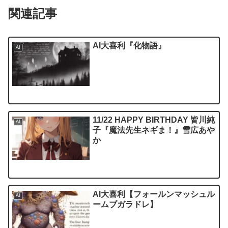
関連記事
AI大喜利『化物語』
AI
11/22 HAPPY BIRTHDAY 皆川純
AI
子『魔法先生ネギま！』雪広あや
か
AI大喜利【フォールンマッシュル
AI
ームブガラドレ】