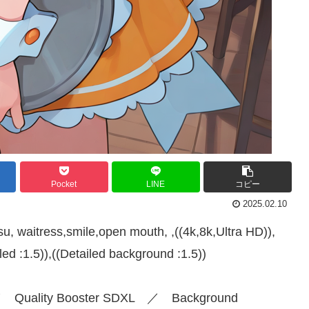
Pocket
LINE
コピー
2025.02.10
 waitress,smile,open mouth, ,((4k,8k,Ultra HD)),
iled :1.5)),((Detailed background :1.5))
 ／ Quality Booster SDXL ／ Background