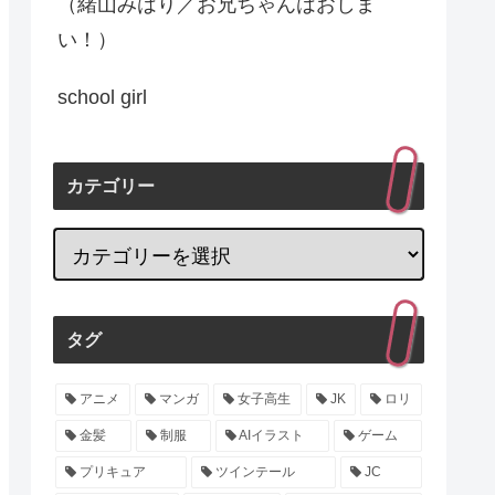
（緒山みはり／お兄ちゃんはおしま
い！）
school girl
カテゴリー
タグ
アニメ
マンガ
女子高生
JK
ロリ
金髪
制服
AIイラスト
ゲーム
プリキュア
ツインテール
JC