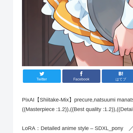
Twitter
Facebook
はてブ
PixAI【Shiitake-Mix】precure,natsuumi manatsu,
((Masterpiece :1.2)),((Best quality :1.2)),((Deta
LoRA：Detailed anime style – SDXL_pony