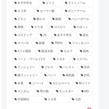
女子中学生
メイド
ライトノベル
ネコ耳
セーラー服
ポニーテール
ビキニ
微エロ
眼鏡
バニーガール
着物
スク水
ゴスロリ
ロボット
ゴエティア
JS
女子小学生
巫女
チーパオ
銀髪
TRPG
ファンタジー
4コマ漫画
競泳水着
エルフ
褐色
ソード・ワールド2.0
メガネ
コスプレ
ランジェリー
ブルマ
パンスト
浴衣
猫ランジェリー
パンツ
褐色娘
巨乳
水着
ニーハイ
モビルスーツ
和メイド
ガンダム
男の娘
モンスター
MS
中国神話
ケモ耳
小説