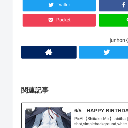
Twitter
Pocket
junh
関連記事
6/5 HAPPY BI
AI
PixAI【Shiitake-Mix】tabitha 
shot,simplebackground,white 