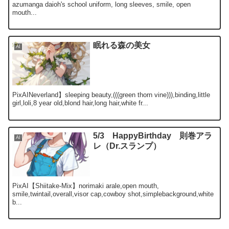
azumanga daioh's school uniform, long sleeves, smile, open
mouth...
眠れる森の美女
AI
PixAINeverland】sleeping beauty,(((green thorn vine))),binding,little
girl,loli,8 year old,blond hair,long hair,white fr...
5/3 HappyBirthday 則巻アラ
AI
レ（Dr.スランプ）
PixAI【Shiitake-Mix】norimaki arale,open mouth,
smile,twintail,overall,visor cap,cowboy shot,simplebackground,white
b...