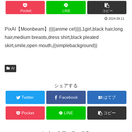
Pocket
LINE
コピー
2024.09.11
PixAI【Moonbeam】((((anime cel)))),1girl,black hair,long
hair,medium breasts,dress shirt,black pleated
skirt,smile,open mouth,((simplebackground))
AI
シェアする
Twitter
Facebook
はてブ
Pocket
LINE
コピー