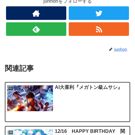
junhonをフォローする
junhon
関連記事
AI大喜利『メガトン級ムサシ』
AI
12/16 HAPPY BIRTHDAY 関
AI