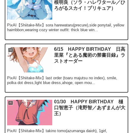
根明良（ソラ・ハレワタール／ひ
ろがるスカイ！プリキュア）
PixAI【Shiitake-Mix】sora harewataru(precure),side ponytail, yellow
hairribbon,wearing cozy winter outfit: thick blue win...
6/15 HAPPY BIRTHDAY 日高
AI
里菜『とある魔術の禁書目録』ラ
ストオーダー
PixAI【Shiitake-Mix】last order (toaru majutsu no index), smile,
polka dot dress,light blue dress,ahoge, open mou...
01/30 HAPPY BIRTHDAY 樋
AI
口智恵子（滝野智／あずまんが大
王）
PixAI【Shiitake-Mix】takino tomo(azumanga daioh), 1girl,