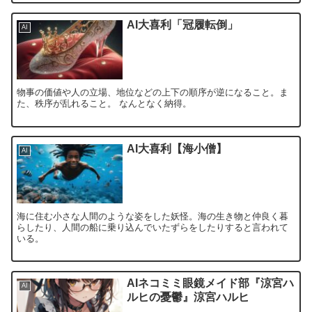
AI大喜利「冠履転倒」
AI
物事の価値や人の立場、地位などの上下の順序が逆になること。ま
た、秩序が乱れること。 なんとなく納得。
AI大喜利【海小僧】
AI
海に住む小さな人間のような姿をした妖怪。海の生き物と仲良く暮
らしたり、人間の船に乗り込んでいたずらをしたりすると言われて
いる。
AIネコミミ眼鏡メイド部『涼宮ハ
AI
ルヒの憂鬱』涼宮ハルヒ