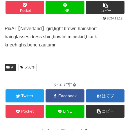
Pocket
LINE
コピー
2024.11.12
PixAI【Neverland】girl,light brown hair,short
hair,glasses,dress shirt,bowtie,miniskirt,black
kneehighs,bench,autumn
AI
メガネ
シェアする
Twitter
Facebook
はてブ
Pocket
LINE
コピー