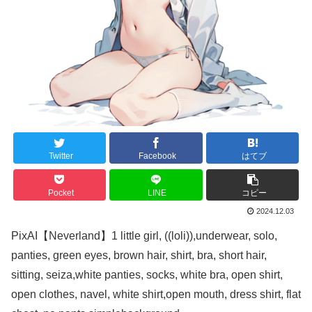
Twitter
Facebook
はてブ
Pocket
LINE
コピー
2024.12.03
PixAI【Neverland】1 little girl, ((loli)),underwear, solo,
panties, green eyes, brown hair, shirt, bra, short hair,
sitting, seiza,white panties, socks, white bra, open shirt,
open clothes, navel, white shirt,open mouth, dress shirt, flat