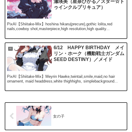
瀬瑛美（星奈ひかる／スター☆ト
ゥインクルプリキュア）
PixAI【Shiitake-Mix】hoshina hikaru(precure),gothic lolita,red
nails,cowboy shot,masterpiece,high resolution,high quality...
6/12 HAPPY BIRTHDAY メイ
AI
リン・ホーク（機動戦士ガンダム
SEED DESTINY）／メイド
PixAI【Shiitake-Mix】Meyrin Hawke,twintail,smile,maid,no hair
ornament, maid headdress,white thighhighs, simplebackground...
女の子