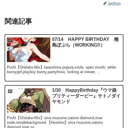
junhon
関連記事
07/14 HAPPY BIRTHDAY 種
AI
島ぽぷら（WORKING!!）
PixAI【Shiitake-Mix】taneshima popura,smile, open mouth, white
bunnygirl,playboy bunny,pantyhose, looking at viewer, ...
1/30 HappyBirthday『ウマ娘
AI
プリティーダービー』サトノダイ
ヤモンド
PixAI【Shiitake-Mix】uma musume,satono diamond,moe
sode,simplebackground 【Hoshino】uma musume,satono
diamond,moe so...