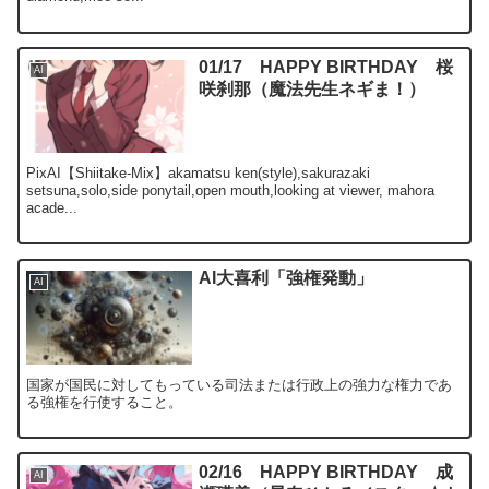
01/17 HAPPY BIRTHDAY 桜
AI
咲刹那（魔法先生ネギま！）
PixAI【Shiitake-Mix】akamatsu ken(style),sakurazaki
setsuna,solo,side ponytail,open mouth,looking at viewer, mahora
acade...
AI大喜利「強権発動」
AI
国家が国民に対してもっている司法または行政上の強力な権力であ
る強権を行使すること。
02/16 HAPPY BIRTHDAY 成
AI