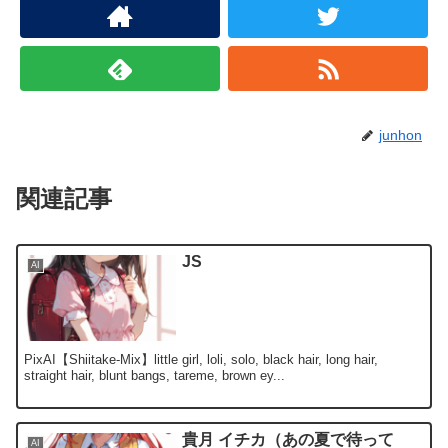
junhon
関連記事
JS
AI
PixAI【Shiitake-Mix】little girl, loli, solo, black hair, long hair,
straight hair, blunt bangs, tareme, brown ey...
貴月 イチカ（あの夏で待って
AI