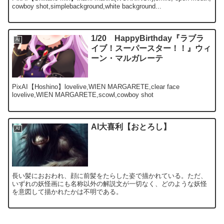
cowboy shot,simplebackground,white background...
1/20 HappyBirthday『ラブラ
AI
イブ！スーパースター！！』ウィ
ーン・マルガレーテ
PixAI【Hoshino】lovelive,WIEN MARGARETE,clear face
lovelive,WIEN MARGARETE,scowl,cowboy shot
AI大喜利【おとろし】
AI
長い髪におおわれ、顔に前髪をたらした姿で描かれている。ただ、
いずれの妖怪画にも名称以外の解説文が一切なく、どのような妖怪
を意図して描かれたかは不明である。