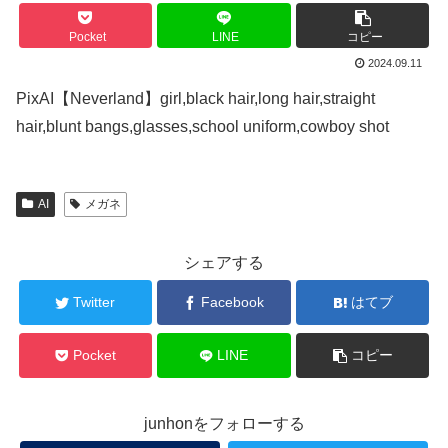
Pocket
LINE
コピー
2024.09.11
PixAI【Neverland】girl,black hair,long hair,straight
hair,blunt bangs,glasses,school uniform,cowboy shot
AI
メガネ
シェアする
Twitter
Facebook
はてブ
Pocket
LINE
コピー
junhonをフォローする