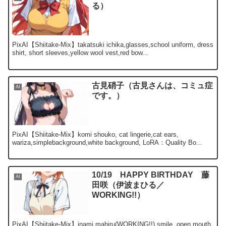
る）
PixAI【Shiitake-Mix】takatsuki ichika,glasses,school uniform, dress
shirt, short sleeves,yellow wool vest,red bow...
古見硝子（古見さんは、コミュ症
AI
です。）
PixAI【Shiitake-Mix】komi shouko, cat lingerie,cat ears,
wariza,simplebackground,white background, LoRA：Quality Bo...
10/19 HAPPY BIRTHDAY 藤
AI
田咲（伊波まひる／
WORKING!!）
PixAI【Shiitake-Mix】inami mahiru(WORKING!!),smile, open mouth,