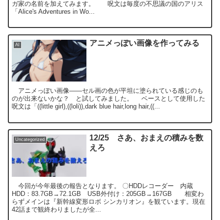
ガ家の名前を加えてみます。 呪文は毎度の不思議の国のアリス
「Alice's Adventures in Wo...
アニメっぽい画像を作ってみる
AI
アニメっぽい画像――セル画の色が平坦に塗られている感じのも
のが出来ないかな？ と試してみました。 ベースとして使用した
呪文は「((little girl),((loli)),dark blue hair,long hair,((...
12/25 さあ、おまえの積みを数
Uncategorized
えろ
今回が今年最後の報告となります。 〇HDDレコーダー 内蔵
HDD：83.7GB→72.1GB USB外付け：205GB→167GB 相変わ
らずメインは『新幹線変形ロボ シンカリオン』を観ています。現在
42話まで観終わりましたが全...