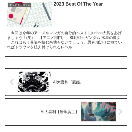
2023 Best Of The Year
エッセイ・コラム
今回は今年のアニメやマンガの自分的ベストにjunhon大賞をあげ
ましょう！(笑） 【アニメ部門】 機動戦士ガンダム 水星の魔女
これはもう異論を挟む余地もないでしょう。思春期辺りに観てい
ればトラウマを植え付けられるレベル...
AI大喜利『屍姫』
AI大喜利【岩魚坊主】