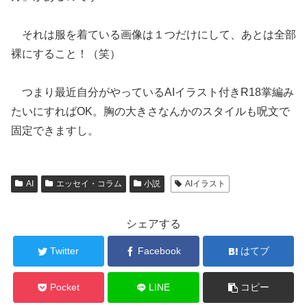
それは服を着ている画像は１つだけにして、あとは全部
裸にすること！（笑）
つまり最近自分がやっているAIイラスト付きR18掌編み
たいにすればOK。胸の大きさなんかのスタイルも呪文で
固定できますし。
AI
エッセイ・コラム
小説
AIイラスト
シェアする
Twitter
Facebook
はてブ
Pocket
LINE
コピー