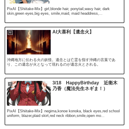
PixAI【Shiitake-Mix】girl,blonde hair, ponytail,wavy hair, dark
skin,green eyes,big eyes, smile,maid, maid headdress,...
AI大喜利【遺念火】
AI
沖縄地方に伝わる火の妖怪。遺念とは亡霊を指す沖縄の言葉であ
り、この遺念が火となって現れるのが遺念火とされる。
3/18 HappyBirthday 近衛木
AI
乃香（魔法先生ネギま！）
PixAI【Shiitake-Mix】negima,konoe konoka, black eyes,red school
uniform, blazer,plaid skirt,red neck ribbon,smile,open mo...