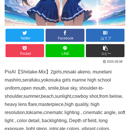
Twitter
Facebook
はてブ
Pocket
LINE
コピー
2025.09.08
PixAI【Shiitake-Mix】2girls,misaki akeno, munetani
mashiro,serafuku,yokosuka girls marine high school
uniform,open mouth, smile,blue sky, shoulder-to-
shoulder,summer,beach,sunlight,cowboy shot,from below,
heavy lens flare,masterpiece,high quality, high
resolution,tokiame,cinematic lighting , cinematic angle, soft
light , color detail, backlighting, Depth of field, long
exposure, light steps, intricate colors, vibrant colors,