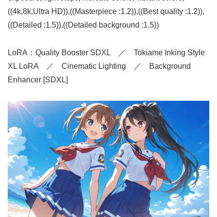
((4k,8k,Ultra HD)),((Masterpiece :1.2)),((Best quality :1.2)),
((Detailed :1.5)),((Detailed background :1.5))
LoRA：Quality Booster SDXL ／ Tokiame Inking Style
XL LoRA ／ Cinematic Lighting ／ Background
Enhancer [SDXL]