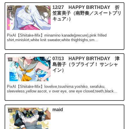
12/27 HAPPY BIRTHDAY 折
AI
笠富美子（南野奏／スイートプリ
キュア♪）
PixAI【Shiitake-Mix】minamino kanade(precure),pink frilled
shirt,miniskirt,white knit sweater,white thighhighs,sm...
07/13 HAPPY BIRTHDAY 津
AI
島善子（ラブライブ！ サンシャ
イン）
PixAI【Shiitake-Mix】lovelive,tsushima yoshiko, serafuku,
sleeveless,yellow ascot, v over eye, one eye closed,teeth,black...
maid
AI