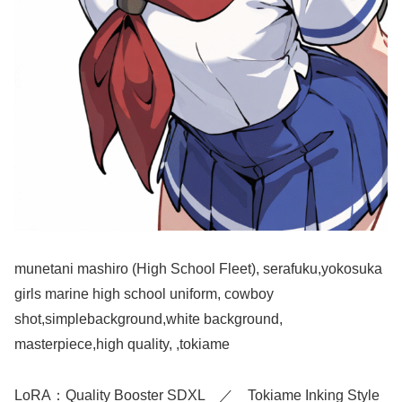
munetani mashiro (High School Fleet), serafuku,yokosuka
girls marine high school uniform, cowboy
shot,simplebackground,white background,
masterpiece,high quality, ,tokiame
LoRA：Quality Booster SDXL ／ Tokiame Inking Style