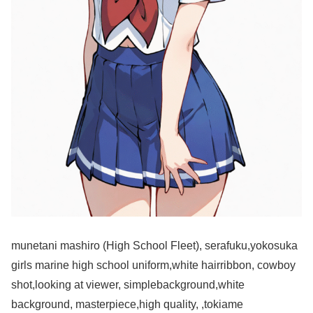
munetani mashiro (High School Fleet), serafuku,yokosuka
girls marine high school uniform,white hairribbon, cowboy
shot,looking at viewer, simplebackground,white
background, masterpiece,high quality, ,tokiame