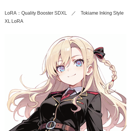
LoRA：Quality Booster SDXL ／ Tokiame Inking Style
XL LoRA