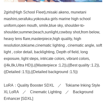
2girls(High School Fleet),misaki akeno, munetani
mashiro,serafuku,yokosuka girls marine high school
uniform,open mouth, smile,blue sky, shoulder-to-
shoulder,summer,beach,sunlight,cowboy shot,from below,
heavy lens flare,masterpiece,high quality, high
resolution,tokiame,cinematic lighting , cinematic angle, soft
light , color detail, backlighting, Depth of field, long
exposure, light steps, intricate colors, vibrant colors,
((4k,8k,Ultra HD)),((Masterpiece :1.2)),((Best quality :1.2)),
((Detailed :1.5)),((Detailed background :1.5))
LoRA：Quality Booster SDXL ／ Tokiame Inking Style
XL LoRA ／ Cinematic Lighting ／ Background
Enhancer [SDXL]