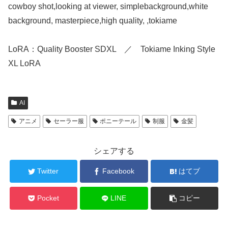
cowboy shot,looking at viewer, simplebackground,white
background, masterpiece,high quality, ,tokiame
LoRA：Quality Booster SDXL ／ Tokiame Inking Style
XL LoRA
AI
アニメ
セーラー服
ポニーテール
制服
金髪
シェアする
Twitter
Facebook
はてブ
Pocket
LINE
コピー