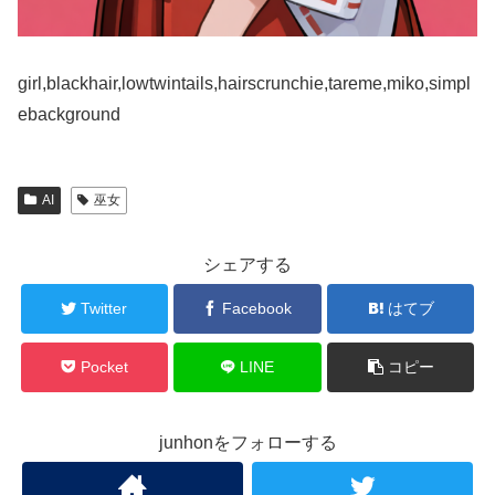
girl,blackhair,lowtwintails,hairscrunchie,tareme,miko,simpl
ebackground
AI
巫女
シェアする
Twitter
Facebook
はてブ
Pocket
LINE
コピー
junhonをフォローする