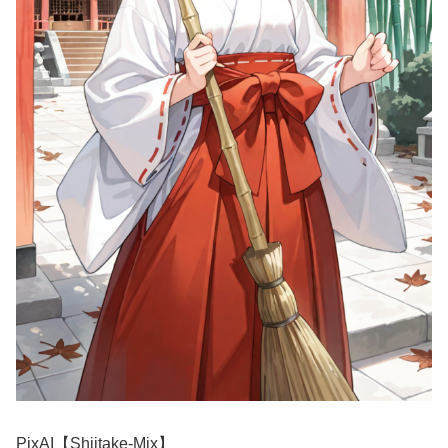
PixAI【Shiitake-Mix】