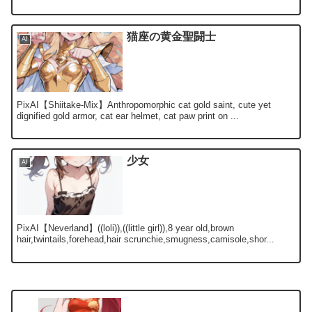
猫座の黄金聖闘士
AI
PixAI【Shiitake-Mix】Anthropomorphic cat gold saint, cute yet
dignified gold armor, cat ear helmet, cat paw print on ...
少女
AI
PixAI【Neverland】((loli)),((little girl)),8 year old,brown
hair,twintails,forehead,hair scrunchie,smugness,camisole,shor...