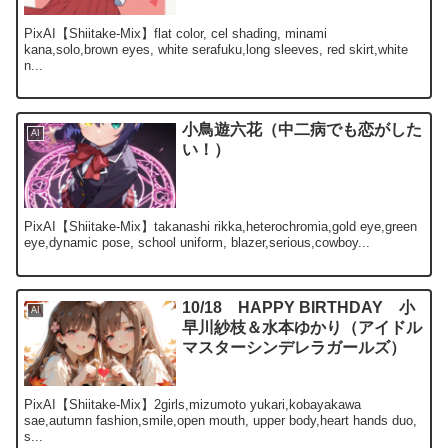
PixAI【Shiitake-Mix】flat color, cel shading, minami
kana,solo,brown eyes, white serafuku,long sleeves, red skirt,white
n...
小鳥遊六花（中二病でも恋がした
AI
い！）
PixAI【Shiitake-Mix】takanashi rikka,heterochromia,gold eye,green
eye,dynamic pose, school uniform, blazer,serious,cowboy...
10/18 HAPPY BIRTHDAY 小
AI
早川紗枝＆水本ゆかり（アイドル
マスターシンデレラガールズ）
PixAI【Shiitake-Mix】2girls,mizumoto yukari,kobayakawa
sae,autumn fashion,smile,open mouth, upper body,heart hands duo,
s...