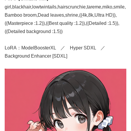
girl,blackhair,lowtwintails,hairscrunchie,tareme,miko,smile,
Bamboo broom,Dead leaves,shrine,((4k,8k,Ultra HD)),
((Masterpiece :1.2)),((Best quality :1.2)),((Detailed :1.5)),
((Detailed background :1.5))
LoRA：ModelBoosterXL ／ Hyper SDXL ／
Background Enhancer [SDXL]