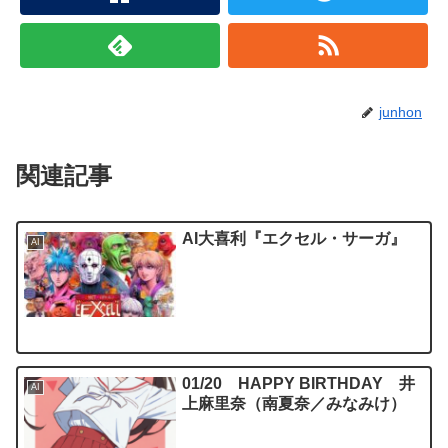
junhon
関連記事
AI大喜利『エクセル・サーガ』
AI
01/20 HAPPY BIRTHDAY 井
AI
上麻里奈（南夏奈／みなみけ）