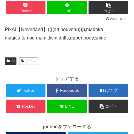
Pocket
LINE
コピー
2024.10.02
PixAI【Neverland】((((art nouveau)))),madoka
magica,tomoe mami,twin drills,upper body,smile
AI
アニメ
シェアする
Twitter
Facebook
はてブ
Pocket
LINE
コピー
junhonをフォローする