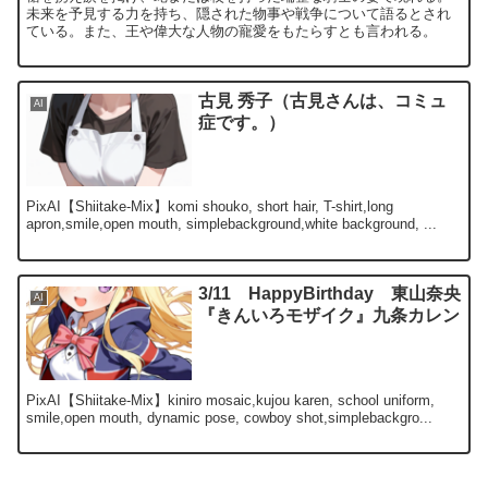
未来を予見する力を持ち、隠された物事や戦争について語るとされ
ている。また、王や偉大な人物の寵愛をもたらすとも言われる。
古見 秀子（古見さんは、コミュ
AI
症です。）
PixAI【Shiitake-Mix】komi shouko, short hair, T-shirt,long
apron,smile,open mouth, simplebackground,white background, ...
3/11 HappyBirthday 東山奈央
AI
『きんいろモザイク』九条カレン
PixAI【Shiitake-Mix】kiniro mosaic,kujou karen, school uniform,
smile,open mouth, dynamic pose, cowboy shot,simplebackgro...