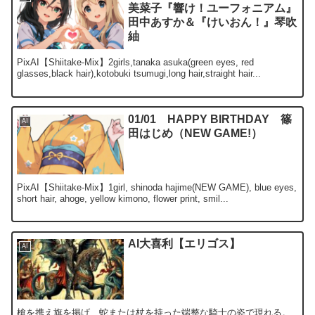
美菜子『響け！ユーフォニアム』
田中あすか＆『けいおん！』琴吹
紬
PixAI【Shiitake-Mix】2girls,tanaka asuka(green eyes, red
glasses,black hair),kotobuki tsumugi,long hair,straight hair...
01/01 HAPPY BIRTHDAY 篠
AI
田はじめ（NEW GAME!）
PixAI【Shiitake-Mix】1girl, shinoda hajime(NEW GAME), blue eyes,
short hair, ahoge, yellow kimono, flower print, smil...
AI大喜利【エリゴス】
AI
槍を携え旗を掲げ、蛇または杖を持った端整な騎士の姿で現れる。