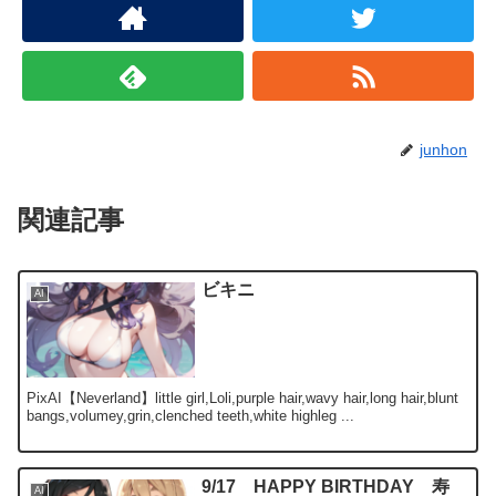
junhon
関連記事
ビキニ
AI
PixAI【Neverland】little girl,Loli,purple hair,wavy hair,long hair,blunt
bangs,volumey,grin,clenched teeth,white highleg ...
9/17 HAPPY BIRTHDAY 寿
AI