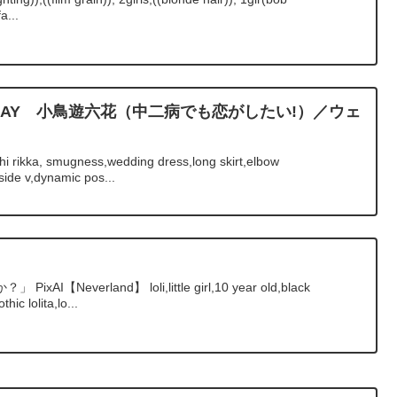
a...
IRTHDAY 小鳥遊六花（中二病でも恋がしたい!）／ウェ
i rikka, smugness,wedding dress,long skirt,elbow
de v,dynamic pos...
Neverland】 loli,little girl,10 year old,black
thic lolita,lo...