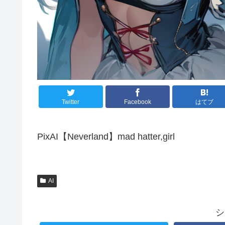
Twitter
Facebook
はてブ
PixAI【Neverland】mad hatter,girl
AI
シ