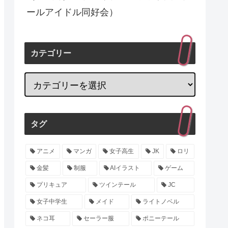
ールアイドル同好会）
カテゴリー
タグ
アニメ
マンガ
女子高生
JK
ロリ
金髪
制服
AIイラスト
ゲーム
プリキュア
ツインテール
JC
女子中学生
メイド
ライトノベル
ネコ耳
セーラー服
ポニーテール