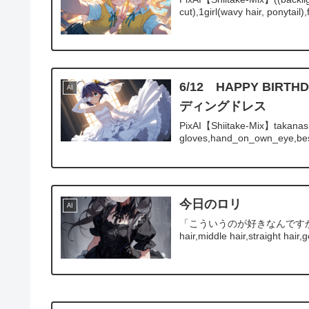
cut),1girl(wavy hair, ponytail),f
6/12 HAPPY B
AI
ディングドレス
PixAI【Shiitake-Mix】takanash
gloves,hand_on_own_eye,besi
今日のロリ
AI
「こういうのが好きなんですか？」 PixAI【
hair,middle hair,straight hair,go