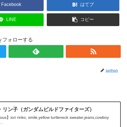
Facebook
はてブ
LINE
コピー
onをフォローする
junhon
リ・リン子（ガンダムビルドファイターズ）
ious】iori rinko, smile,yellow turtleneck sweater,jeans,cowboy
..