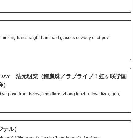
ir,long hair,straight hair,maid,glasses,cowboy shot,pov
BIRTHDAY 法元明菜（鐘嵐珠／ラブライブ！虹ヶ咲学園
会）
e pose,from below, lens flare, zhong lanzhu (love live), grin,
ジナル）
ing)),((film grain)), 2girls,((blonde hair)), 1gir(bob