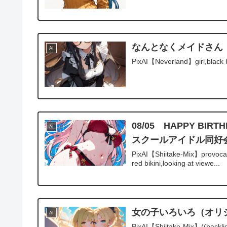
なんとなくメイドさん
AI
PixAI【Neverland】girl,black ha
08/05 HAPPY 
AI
スクールアイドル同好
PixAI【Shiitake-Mix】provocativ
red bikini,looking at viewe...
女の子いろいろ（オリ
AI
PixAI【Shiitake-Mix】((backlight