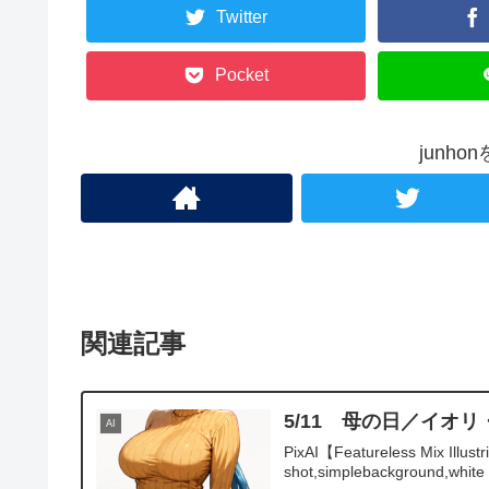
Twitter
Pocket
junh
関連記事
5/11 母の日／イオ
AI
PixAI【Featureless Mix Illustr
shot,simplebackground,white .