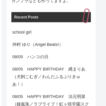
ガンプラなども作ってますよ。
Recent Posts
school girl
仲村 ゆり（Angel Beats!）
08/05 ハンコの日
08/05 HAPPY BIRTHDAY 縄まりあ
（犬飼こむぎ／わんだふるぷりきゅ
あ！）
08/05 HAPPY BIRTHDAY 法元明菜
（鐘嵐珠／ラブライブ！虹ヶ咲学園スク