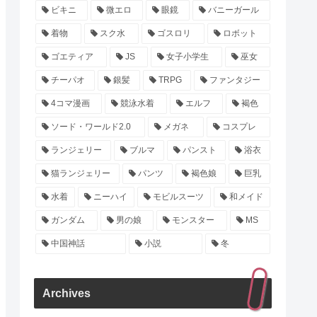
ビキニ
微エロ
眼鏡
バニーガール
着物
スク水
ゴスロリ
ロボット
ゴエティア
JS
女子小学生
巫女
チーパオ
銀髪
TRPG
ファンタジー
4コマ漫画
競泳水着
エルフ
褐色
ソード・ワールド2.0
メガネ
コスプレ
ランジェリー
ブルマ
パンスト
浴衣
猫ランジェリー
パンツ
褐色娘
巨乳
水着
ニーハイ
モビルスーツ
和メイド
ガンダム
男の娘
モンスター
MS
中国神話
小説
冬
Archives